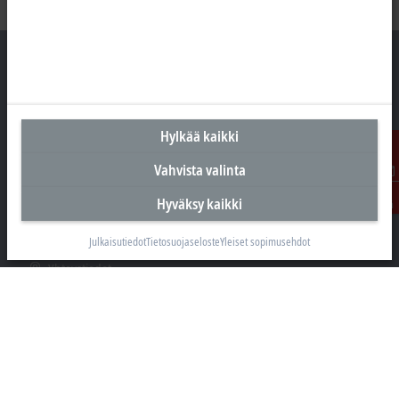
Suomen pääkonttori
Hylkää kaikki
Beckhoff Automation Oy
Hakakalliontie 2
Vahvista valinta
05460 Hyvinkää
Ota
Hyväksy kaikki
yhteyttä
+358 20 7423 800
info@beckhoff.fi
Julkaisutiedot
Tietosuojaseloste
Yleiset sopimusehdot
Yhteystiedot
www.beckhoff.com/fi-fi/
Uutiskirje
Tulosta sivu
Yritys