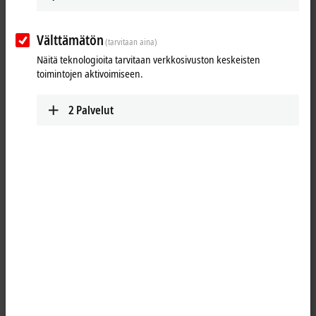
Välttämätön
(tarvitaan aina)
Näitä teknologioita tarvitaan verkkosivuston keskeisten
toimintojen aktivoimiseen.
2
Palvelut
1
The KL1232 digital input terminal acquires the binary 24 V DC control
signals from the process level and transmits them, in an electrically
isolated form, to the higher-level automation unit. The Bus Terminal
has two channels, whose signal state is displayed by light emitting
diodes. The KL1232 has an input circuit that extends positively
switched signals to 100 ms. The trigger takes place on the positive
edge. The Bus Terminal is particularly well suited for the acquisition of
very short signals in control systems with a longer processing time