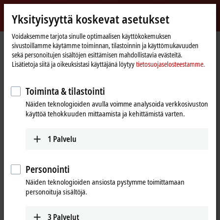
Kirjaudu sisään
Yksityisyyttä koskevat asetukset
myBeckhoff
Beckhoff
-
Voidaksemme tarjota sinulle optimaalisen käyttökokemuksen
sivustoillamme käytämme toiminnan, tilastoinnin ja käyttömukavuuden
New
sekä personoitujen sisältöjen esittämisen mahdollistavia evästeitä.
Automation
Kotisivu
Tuotteet
I/O
Bus Terminals
KL1xxx | Digital input
KL1232
Lisätietoja siitä ja oikeuksistasi käyttäjänä löytyy
tietosuojaselosteestamme.
Technology
KL1232 | Bus Terminal, 2-channel
Toiminta & tilastointi
digital input, 24 V DC, 0.2 ms,
Näiden teknologioiden avulla voimme analysoida verkkosivuston
pulse extension
käyttöä tehokkuuden mittaamista ja kehittämistä varten.
1
Palvelu
Personointi
Näiden teknologioiden ansiosta pystymme toimittamaan
personoituja sisältöjä.
3
Palvelut