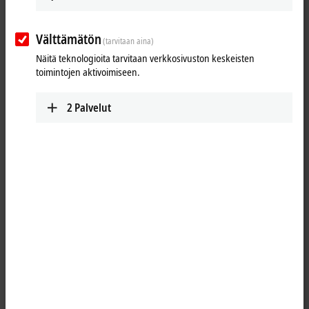
Välttämätön
(tarvitaan aina)
Näitä teknologioita tarvitaan verkkosivuston keskeisten
toimintojen aktivoimiseen.
2
Palvelut
1
The KL9300 Bus Terminal contains four potential-free diodes that can
be used as free-wheeling or decoupling diodes. Through direct
integration into the Bus Terminal assembly, the compact design of the
Bus Terminal is retained for the whole application. Wiring is simplified
significantly.
Product status:
regular delivery
Product information