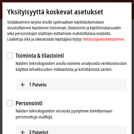
Kirjaudu sisään
Yksityisyyttä koskevat asetukset
myBeckhoff
Beckhoff
-
Voidaksemme tarjota sinulle optimaalisen käyttökokemuksen
sivustoillamme käytämme toiminnan, tilastoinnin ja käyttömukavuuden
New
sekä personoitujen sisältöjen esittämisen mahdollistavia evästeitä.
Automation
Kotisivu
Tuotteet
I/O
Bus Terminals
KL9xxx | System
KL9300
Lisätietoja siitä ja oikeuksistasi käyttäjänä löytyy
tietosuojaselosteestamme.
Technology
KL9300 | Diode array terminal
Toiminta & tilastointi
Näiden teknologioiden avulla voimme analysoida verkkosivuston
käyttöä tehokkuuden mittaamista ja kehittämistä varten.
1
Palvelu
Personointi
Näiden teknologioiden ansiosta pystymme toimittamaan
personoituja sisältöjä.
3
Palvelut