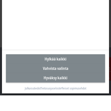
Hylkää kaikki
Vahvista valinta
Suomen pääkonttori
Ota
Hyväksy kaikki
yhteyttä
Beckhoff Automation Oy
Hakakalliontie 2
Julkaisutiedot
Tietosuojaseloste
Yleiset sopimusehdot
05460 Hyvinkää
+358 20 7423 800
info@beckhoff.fi