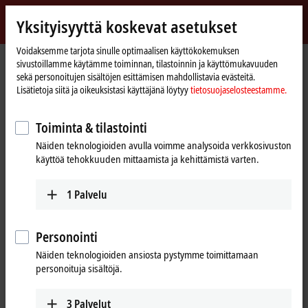
Kirjaudu sisään
Yksityisyyttä koskevat asetukset
myBeckhoff
Beckhoff
-
Voidaksemme tarjota sinulle optimaalisen käyttökokemuksen
sivustoillamme käytämme toiminnan, tilastoinnin ja käyttömukavuuden
New
sekä personoitujen sisältöjen esittämisen mahdollistavia evästeitä.
Automation
Kotisivu
Tuotteet
I/O
EtherCAT Box
ERxxxx | Zinc die-cast housing
Lisätietoja siitä ja oikeuksistasi käyttäjänä löytyy
tietosuojaselosteestamme.
Technology
ER4xxx | Analog output
ER4374-0002
Toiminta & tilastointi
ER4374-0002 | EtherCAT Box, 2-
Näiden teknologioiden avulla voimme analysoida verkkosivuston
channel analog input + 2-channel
käyttöä tehokkuuden mittaamista ja kehittämistä varten.
analog output, multi-function,
±10 V, 0/4…20 mA, 16 bit,
1
Palvelu
differential, M12, zinc die-cast
Personointi
Näiden teknologioiden ansiosta pystymme toimittamaan
personoituja sisältöjä.
3
Palvelut