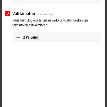
Välttämätön
(tarvitaan aina)
Näitä teknologioita tarvitaan verkkosivuston keskeisten
toimintojen aktivoimiseen.
2
Palvelut
1
1
The ER4374-0002
EtherCAT
Box combines two analog inputs and two
analog outputs which can be individually parameterized, so that they
process/generate signals either in the -10…+10 V or the 0/4…20 mA