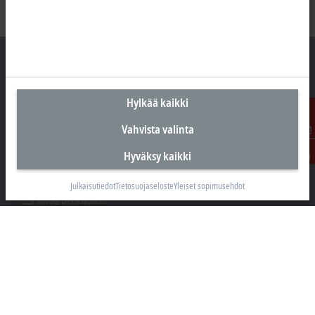
Hylkää kaikki
Suomen pääkonttori
Vahvista valinta
Beckhoff Automation Oy
Hakakalliontie 2
Ota
Hyväksy kaikki
yhteyttä
05460 Hyvinkää
+358 20 7423 800
Julkaisutiedot
Tietosuojaseloste
Yleiset sopimusehdot
info@beckhoff.fi
Yhteystiedot
www.beckhoff.com/fi-fi/
Uutiskirje
Tulosta sivu