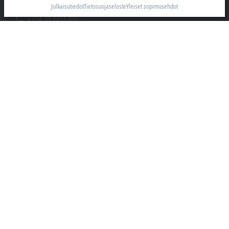
05460 Hyvinkää
Julkaisutiedot
Tietosuojaseloste
Yleiset sopimusehdot
+358 20 7423 800
info@beckhoff.fi
Yhteystiedot
www.beckhoff.com/fi-fi/
Uutiskirje
Tulosta sivu
Yritys
Tuotteet ja toimialat
Tuki
Sosiaalinen media
Julkaisutiedot
Käyttöehdot
Tietosuojaseloste
Data privacy policy
Yleiset sopimusehdot