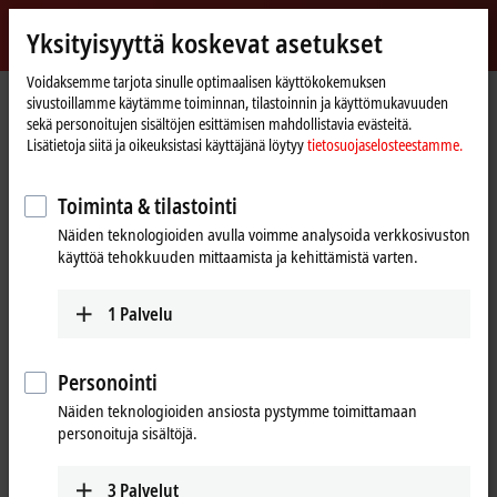
Kirjaudu sisään
Yksityisyyttä koskevat asetukset
myBeckhoff
Beckhoff
-
Voidaksemme tarjota sinulle optimaalisen käyttökokemuksen
sivustoillamme käytämme toiminnan, tilastoinnin ja käyttömukavuuden
New
sekä personoitujen sisältöjen esittämisen mahdollistavia evästeitä.
Automation
Kotisivu
Products
IPC
Control Panels
Accessories
Lisätietoja siitä ja oikeuksistasi käyttäjänä löytyy
tietosuojaselosteestamme.
Technology
Control Panels accessories
Toiminta & tilastointi
Näiden teknologioiden avulla voimme analysoida verkkosivuston
Tabular product overview
käyttöä tehokkuuden mittaamista ja kehittämistä varten.
1
Palvelu
Accessories from Beckhoff complement the
overall system
Personointi
Beckhoff is one of the pioneers of PC-based automation: The first PC
Näiden teknologioiden ansiosta pystymme toimittamaan
Control system was delivered as early as 1986. Thanks to the profound
personoituja sisältöjä.
technological expertise that has developed over the past decades,
Beckhoff Industrial PCs are characterized by the highest quality and
3
Palvelut
are used successfully worldwide.