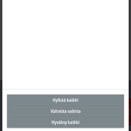
Hylkää kaikki
Suomen pääkonttori
Vahvista valinta
Ota
Beckhoff Automation Oy
Hyväksy kaikki
yhteyttä
Hakakalliontie 2