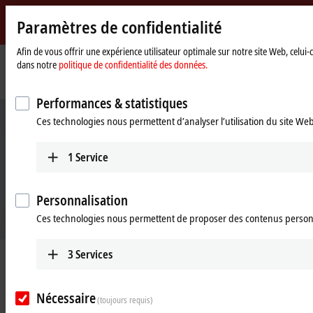
Paramètres de confidentialité
Beckhoff
-
Afin de vous offrir une expérience utilisateur optimale sur notre site Web, celui
dans notre
politique de confidentialité des données.
New
Automation
Page
Products
Automation
TwinCAT Analytics
Technology
d'accueil
Performances & statistiques
Ces technologies nous permettent d’analyser l’utilisation du site We
1
Service
Personnalisation
Ces technologies nous permettent de proposer des contenus person
3
Services
TwinCAT 3 Analytics
New interfaces and visualization options
Nécessaire
(toujours requis)
Learn more