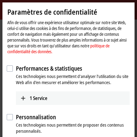
Identifiez-vous
Paramètres de confidentialité
myBeckhoff
Beckhoff
-
Afin de vous offrir une expérience utilisateur optimale sur notre site Web,
celui-ci utilise des cookies à des fins de performance, de statistiques, de
New
confort de navigation mais également pour un affichage de contenus
Automation
Page
Produits
I/O
EtherCAT Box
EPxxxx | Industrial housing
personnalisés. Vous trouverez de plus amples informations à ce sujet ainsi
Technology
d'accueil
EP1xxx | Digital input
EP1518-0002
que sur vos droits en tant qu’utilisateur dans notre
politique de
confidentialité des données.
EP1518-0002 | EtherCAT Box, 2-
channel digital input, counter,
Performances & statistiques
24 V DC, 1 kHz, M12
Ces technologies nous permettent d’analyser l’utilisation du site
Web afin d’en mesurer et améliorer les performances.
1
Service
Personnalisation
Ces technologies nous permettent de proposer des contenus
personnalisés.