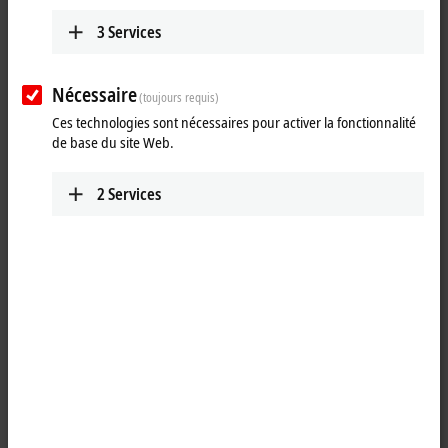
3
Services
Nécessaire
(toujours requis)
Ces technologies sont nécessaires pour activer la fonctionnalité
de base du site Web.
2
Services
1
The EP1518-0002
EtherCAT
Box with digital inputs acquires binary
control signals from the process level and transmits them, in an
electrically isolated form, to the controller. The signal state is displayed
by light emitting diodes. The signals are connected via M12 screw type
connectors. The input filters can be set between 0 and 100 ms via
EtherCAT. Inputs 0 and 4 can be used as 32-bit up/down counters.