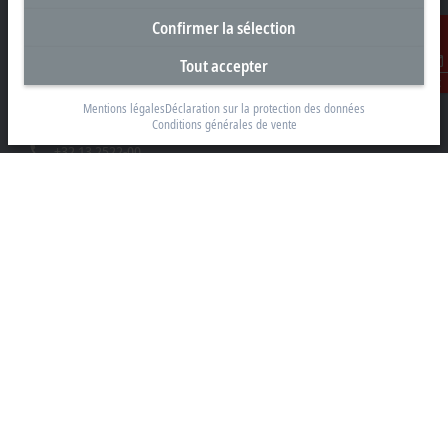
Confirmer la sélection
Siège social Belgique
Tout accepter
Beckhoff Automation BV
Contact
Klaverbladstraat 11.2/2
Mentions légales
Déclaration sur la protection des données
3560 Lummen
Conditions générales de vente
+32 13 2522-00
info@beckhoff.be
Coordonnées détaillées
www.beckhoff.com/fr-be/
Newsletter
Imprimer la page
Entreprise
Produits et secteurs
Support
Réseaux sociaux