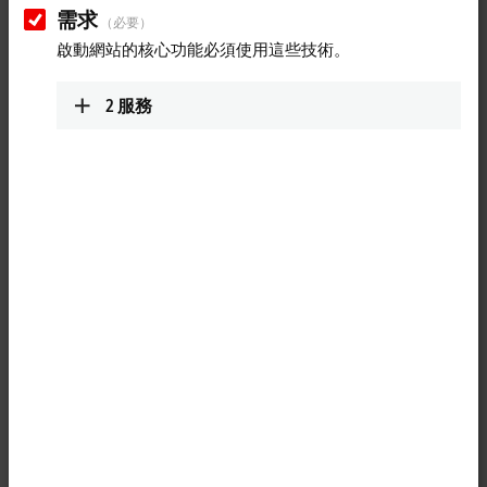
需求
（必要）
啟動網站的核心功能必須使用這些技術。
2
服務
1
The EP1518-0002
EtherCAT
Box with digital inputs acquires binary
control signals from the process level and transmits them, in an
electrically isolated form, to the controller. The signal state is displayed
by light emitting diodes. The signals are connected via M12 screw type
connectors. The input filters can be set between 0 and 100 ms via
EtherCAT. Inputs 0 and 4 can be used as 32-bit up/down counters.