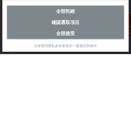
全部拒絕
台灣總部 (中華台北)
確認選取項目
Beckhoff Automation Co., Ltd.
全部接受
聯絡資料
永春路38-2號
南屯區
法律聲明
隱私政策
業務的一般條款與條件
台中市
408
+886 4 2252-9900
+886 4 2252-9911
info@beckhoff.com.tw
聯絡資訊
www.beckhoff.com/zh-tw/
電子報
列印頁面
公司