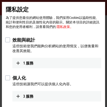
登入
隱私設定
myBeckhoff
Beckhoff
-
為了提供您最佳的網站使用體驗，我們採用Cookies以協助性能、
統計和便利性目的及個性化內容的顯示。關於本項目的詳細資訊
New
和您的使用者權利，請查看我們的
隱私政策。
Automation
首
產品
I/O
EtherCAT Box
EPxxxx | Industrial housing
Technology
頁
EP1xxx | Digital input
EP1518-0002
效能與統計
EP1518-0002 | EtherCAT Box, 2-
這些技術使我們能夠分析網站的使用情況，以便衡量和
改善其效能。
channel digital input, counter,
24 V DC, 1 kHz, M12
1
服務
個人化
這些技術讓我們可以提供個人化內容。
3
服務