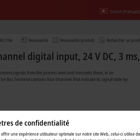
Suisse (Français
KL1184
Nouveautés
Nouveautés produits
Rechercher un prod
annel digital input, 24 V DC, 3 ms
control signals from the process level and transmits them, in an
 The Bus Terminal contains four channels that indicate its signal state by
ut filter
res de confidentialité
offrir une expérience utilisateur optimale sur notre site Web, celui-ci utilise d