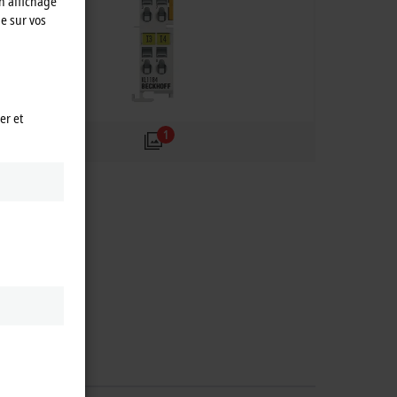
n affichage
e sur vos
er et
1