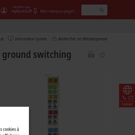
Identifiez-vous
)
myBeckhoff
Mes marque-pages
uit
Information System
Rechercher un téléchargement
, ground switching
Contact
es cookies à