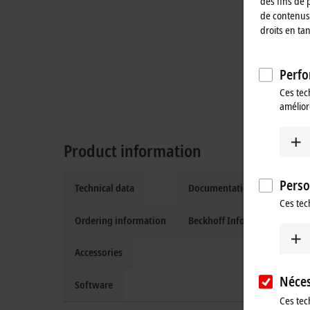
des fins de 
de contenus 
droits en ta
Perfo
Ces tec
amélior
Product information
Perso
Technical data
Documentation and downlo
Ces tec
Ordering information
Beckhoff Information Syste
Accessories
Néces
Software
Ces tec