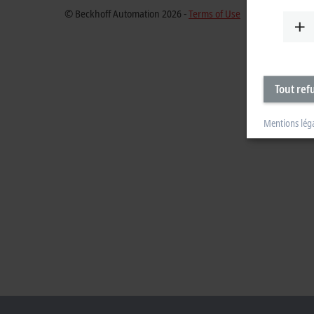
© Beckhoff Automation 2026 -
Terms of Use
Tout ref
Mentions lég