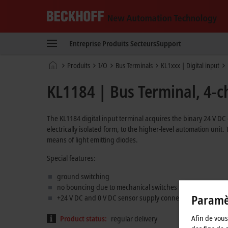
Beckhoff
-
Entreprise
Produits
Secteurs
Support
New
Automation
Page
Produits
I/O
Bus Terminals
KL1xxx | Digital input
Technology
d'accueil
KL1184 | Bus Terminal, 4-ch
The KL1184 digital input terminal acquires the binary 24 V DC 
electrically isolated form, to the higher-level automation unit.
means of light emitting diodes.
Special features:
ground switching
no bouncing due to mechanical switches thanks to 3 ms inp
Paramèt
+24 V DC and 0 V DC sensor supply connections
Afin de vous 
Product status:
regular delivery