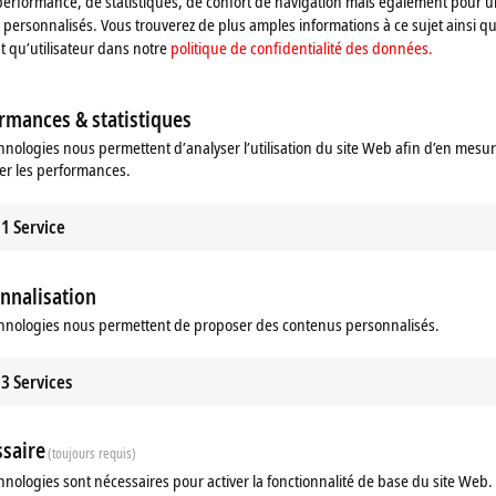
performance, de statistiques, de confort de navigation mais également pour u
personnalisés. Vous trouverez de plus amples informations à ce sujet ainsi qu
nt qu’utilisateur dans notre
politique de confidentialité des données.
rmances & statistiques
hnologies nous permettent d’analyser l’utilisation du site Web afin d’en mesur
er les performances.
1
Service
nnalisation
ads
Related products
hnologies nous permettent de proposer des contenus personnalisés.
m
3
Services
saire
(toujours requis)
hnologies sont nécessaires pour activer la fonctionnalité de base du site Web.