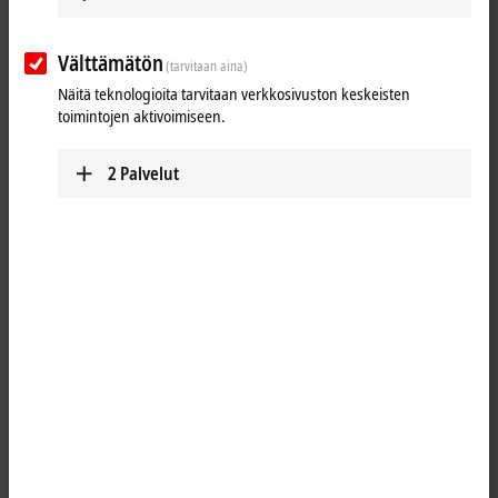
Välttämätön
(tarvitaan aina)
Näitä teknologioita tarvitaan verkkosivuston keskeisten
toimintojen aktivoimiseen.
2
Palvelut
1
The KL1184 digital input terminal acquires the binary 24 V DC control
signals from the process level and transmits them, in an electrically
isolated form, to the higher-level automation unit. The Bus Terminal
contains four channels that indicate its signal state by means of light
emitting diodes.
Special features: