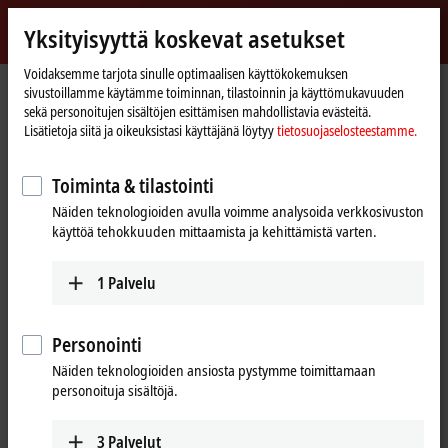
Kirjaudu sisään
Yksityisyyttä koskevat asetukset
myBeckhoff
Beckhoff
-
Voidaksemme tarjota sinulle optimaalisen käyttökokemuksen
sivustoillamme käytämme toiminnan, tilastoinnin ja käyttömukavuuden
New
sekä personoitujen sisältöjen esittämisen mahdollistavia evästeitä.
Automation
Kotisivu
Tuotteet
I/O
Bus Terminals
KL1xxx | Digital input
KL1184
Lisätietoja siitä ja oikeuksistasi käyttäjänä löytyy
tietosuojaselosteestamme.
Technology
KL1184 | Bus Terminal, 4-channel
Toiminta & tilastointi
digital input, 24 V DC, 3 ms,
Näiden teknologioiden avulla voimme analysoida verkkosivuston
ground switching
käyttöä tehokkuuden mittaamista ja kehittämistä varten.
1
Palvelu
Personointi
Näiden teknologioiden ansiosta pystymme toimittamaan
personoituja sisältöjä.
3
Palvelut