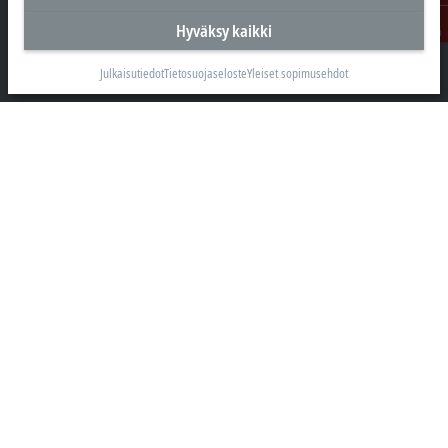
Beckhoff Automation Oy
Ota
Hakakalliontie 2
Hyväksy kaikki
yhteyttä
05460 Hyvinkää
Julkaisutiedot
Tietosuojaseloste
Yleiset sopimusehdot
+358 20 7423 800
info@beckhoff.fi
Yhteystiedot
www.beckhoff.com/fi-fi/
Uutiskirje
Tulosta sivu
Yritys
Tuotteet ja toimialat
Tuki
Sosiaalinen media