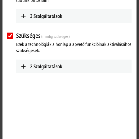
tudunk biztosítani.
3
Szolgáltatások
Szükséges
(mindig szükséges)
Ezek a technológiák a honlap alapvető funkcióinak aktiválásához
szükségesek.
2
Szolgáltatások
1
The KL1184 digital input terminal acquires the binary 24 V DC control
signals from the process level and transmits them, in an electrically
isolated form, to the higher-level automation unit. The Bus Terminal
contains four channels that indicate its signal state by means of light
emitting diodes.
Special features: