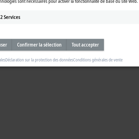
hnologies sont nécessaires pour activer la fonctionnalité de base du site Web.
2
Services
user
Confirmer la sélection
Tout accepter
ales
Déclaration sur la protection des données
Conditions générales de vente