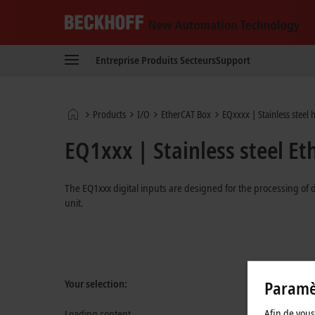
Beckhoff
-
Entreprise
Produits
Secteurs
Support
New
Automation
Technology
Page
Products
I/O
EtherCAT Box
EQxxxx | Stainless steel
d'accueil
EQ1xxx | Stainless steel Et
The EQ1xxx digital inputs are designed for the processing of d
unit.
Paramèt
Your selection:
Afin de vous 
Loading content ...