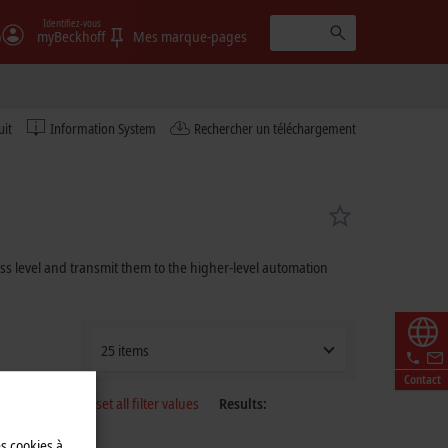
Identifiez-vous
)
myBeckhoff
Mes marque-pages
uit
Information System
Rechercher un téléchargement
ess level and transmit them to the higher-level automation
25 items
Contact
Reset all filter values
Results:
es cookies à