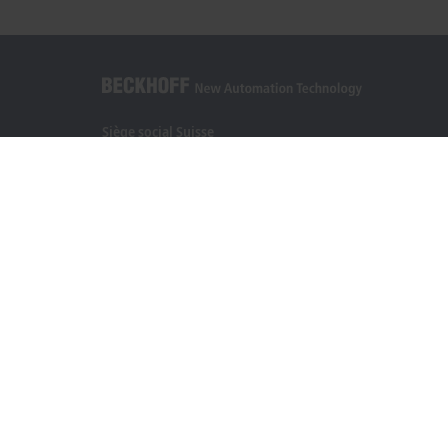
Siège social Suisse
Beckhoff Automation AG
Rheinweg 7
8200 Schaffhouse
+41 52 633 40 40
info@beckhoff.ch
Coordonnées détaillées
www.beckhoff.com/fr-ch/
Newsletter
Imprimer la page