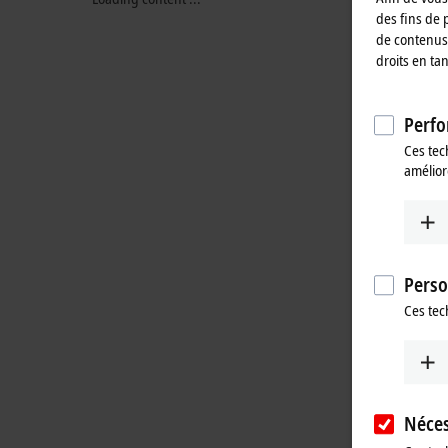
des fins de 
de contenus 
droits en ta
Perfo
Ces tec
amélior
Perso
Ces tec
Néces