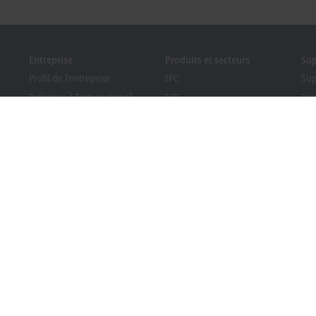
Entreprise
Produits et secteurs
Su
Profil de l'entreprise
IPC
Sup
Présence à l’international
I/O
Ser
Offres d’emploi
Motion
For
Nouveautés
Automation
Web
PC Control magazine
MX-System
Pro
Evénements et dates
Vision
Bec
Système de signalement
Secteurs
Rec
tél
Conformité des emballages