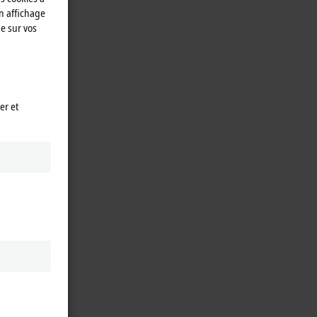
n affichage
e sur vos
er et