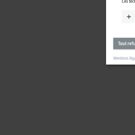
Ces tec
Tout ref
Mentions lég