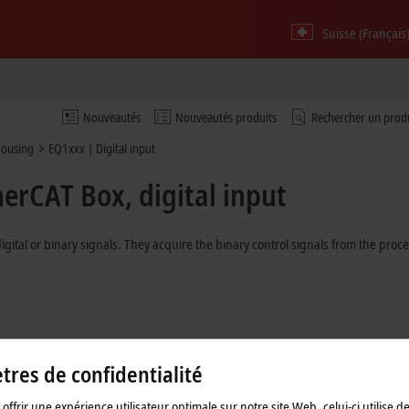
Suisse (Français
Nouveautés
Nouveautés produits
Rechercher un prod
 housing
EQ1xxx | Digital input
herCAT Box, digital input
igital or binary signals. They acquire the binary control signals from the proc
res de confidentialité
offrir une expérience utilisateur optimale sur notre site Web, celui-ci utilise d