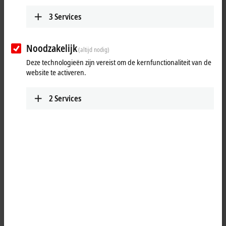
Results:
3
Services
Your selection:
Loading content ...
Noodzakelijk
(altijd nodig)
Deze technologieën zijn vereist om de kernfunctionaliteit van de
website te activeren.
2
Services