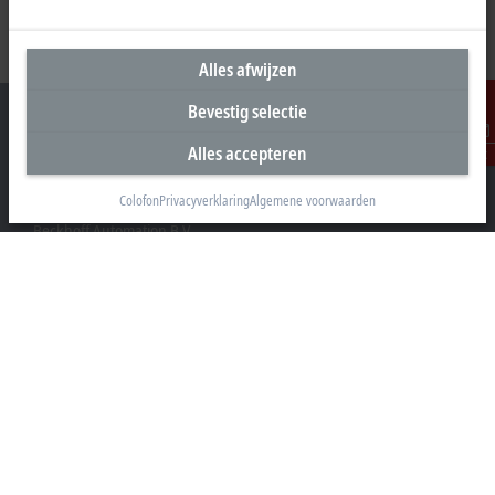
Alles afwijzen
Bevestig selectie
Alles accepteren
Contact
Hoofdkantoor Nederland
Colofon
Privacyverklaring
Algemene voorwaarden
Beckhoff Automation B.V.
Oerkapkade 1C
2031 EN Haarlem
+31 23 51851-40
sales@beckhoff.nl
Contact informatie
www.beckhoff.com/nl-nl/
Nieuwsbrief
Pagina afdrukken