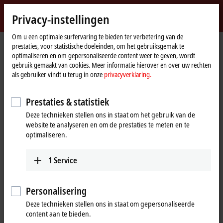
Login
Privacy-instellingen
myBeckhoff
Beckhoff
-
Om u een optimale surfervaring te bieden ter verbetering van de
prestaties, voor statistische doeleinden, om het gebruiksgemak te
New
optimaliseren en om gepersonaliseerde content weer te geven, wordt
Automation
Home
Products
I/O
EtherCAT Box
gebruik gemaakt van cookies. Meer informatie hierover en over uw rechten
Technology
page
EQxxxx | Stainless steel housing
EQ1xxx | Digital input
als gebruiker vindt u terug in onze
privacyverklaring.
EQ1xxx | Stainless steel EtherCAT
Prestaties & statistiek
Box, digital input
Deze technieken stellen ons in staat om het gebruik van de
website te analyseren en om de prestaties te meten en te
The EQ1xxx digital inputs are designed for the processing of digital or
optimaliseren.
binary signals. They acquire the binary control signals from the
process level and transmit them to the higher-level automation unit.
1
Service
25 items
Personalisering
Deze technieken stellen ons in staat om gepersonaliseerde
Reset all filter values
content aan te bieden.