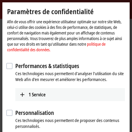
Identifiez-vous
Paramètres de confidentialité
myBeckhoff
Beckhoff
-
Afin de vous offrir une expérience utilisateur optimale sur notre site Web,
celui-ci utilise des cookies à des fins de performance, de statistiques, de
New
confort de navigation mais également pour un affichage de contenus
Automation
Page
Products
I/O
EtherCAT Box
ERxxxx | Zinc die-cast housing
personnalisés. Vous trouverez de plus amples informations à ce sujet ainsi
Technology
d'accueil
ER7xxx | Compact drive technology
Tabular Product overview
que sur vos droits en tant qu’utilisateur dans notre
politique de
confidentialité des données.
ER7xxx | Zinc die-cast EtherCAT Box,
motion
Performances & statistiques
Ces technologies nous permettent d’analyser l’utilisation du site
Web afin d’en mesurer et améliorer les performances.
ER7xxx | Motion
< 3 A
> 3 A
1
Service
Function
Stepper motor module
ER7041-1002
Personnalisation
I
= 1.5 A, incremental
max
Ces technologies nous permettent de proposer des contenus
encoder, 2 digital inputs, 1
personnalisés.
digital output