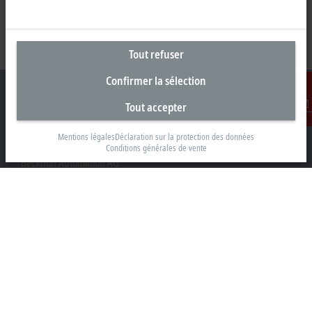
Tout refuser
Confirmer la sélection
Tout accepter
Contact
Siège social Suisse
Mentions légales
Déclaration sur la protection des données
Conditions générales de vente
Beckhoff Automation AG
Rheinweg 7
8200 Schaffhouse
+41 52 633 40 40
info@beckhoff.ch
Coordonnées détaillées
www.beckhoff.com/fr-ch/
Newsletter
Imprimer la page