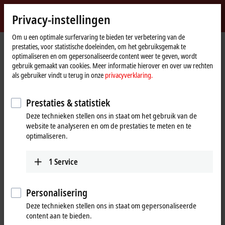
Login
Privacy-instellingen
myBeckhoff
Beckhoff
-
Om u een optimale surfervaring te bieden ter verbetering van de
prestaties, voor statistische doeleinden, om het gebruiksgemak te
New
optimaliseren en om gepersonaliseerde content weer te geven, wordt
Automation
Home
Products
I/O
EtherCAT Box
ERxxxx | Zinc die-cast housing
gebruik gemaakt van cookies. Meer informatie hierover en over uw rechten
Technology
page
ER7xxx | Compact drive technology
Tabular Product overview
als gebruiker vindt u terug in onze
privacyverklaring.
ER7xxx | Zinc die-cast EtherCAT Box,
Prestaties & statistiek
motion
Deze technieken stellen ons in staat om het gebruik van de
website te analyseren en om de prestaties te meten en te
optimaliseren.
ER7xxx | Motion
< 3 A
> 3 A
1
Service
Function
Stepper motor module
ER7041-1002
Personalisering
I
= 1.5 A, incremental
max
Deze technieken stellen ons in staat om gepersonaliseerde
encoder, 2 digital inputs, 1
digital output
content aan te bieden.