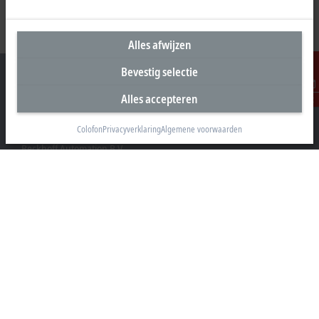
Alles afwijzen
Bevestig selectie
Alles accepteren
Contact
Hoofdkantoor Nederland
Colofon
Privacyverklaring
Algemene voorwaarden
Beckhoff Automation B.V.
Oerkapkade 1C
2031 EN Haarlem
+31 23 51851-40
sales@beckhoff.nl
Contact informatie
www.beckhoff.com/nl-nl/
Nieuwsbrief
Pagina afdrukken