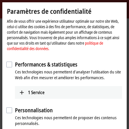
Identifiez-vous
Paramètres de confidentialité
myBeckhoff
Beckhoff
-
Afin de vous offrir une expérience utilisateur optimale sur notre site Web,
Page
Products
IPC
IPC News
celui-ci utilise des cookies à des fins de performance, de statistiques, de
New
d'accueil
confort de navigation mais également pour un affichage de contenus
Automation
IPC News
personnalisés. Vous trouverez de plus amples informations à ce sujet ainsi
Technology
que sur vos droits en tant qu’utilisateur dans notre
politique de
confidentialité des données.
Performances & statistiques
Ces technologies nous permettent d’analyser l’utilisation du site
Web afin d’en mesurer et améliorer les performances.
1
Service
Personnalisation
Ces technologies nous permettent de proposer des contenus
personnalisés.