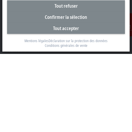
Tout refuser
Confirmer la sélection
Siège social Suisse
Tout accepter
Contact
Beckhoff Automation AG
Mentions légales
Déclaration sur la protection des données
Rheinweg 7
Conditions générales de vente
8200 Schaffhouse
+41 52 633 40 40
info@beckhoff.ch
Coordonnées détaillées
www.beckhoff.com/fr-ch/
Newsletter
Imprimer la page
Entreprise
Produits et secteurs