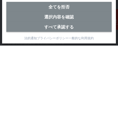
全てを拒否
選択内容を確認
横浜オフィス（本社）
すべて承認する
連絡先
ベッコフオートメーション株式会社
〒231-0062
法的通知
プライバシーポリシー
一般的な利用規約
神奈川県横浜市 中区桜木町1-1-8
日石横浜ビル18階
+81 50 1790 1111
info@beckhoff.co.jp
お問い合わせ先
www.beckhoff.com/ja-jp/
ニュースレター
ページを印刷
企業情報
製品情報 とアプリケーション