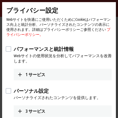
サインイン
プライバシー設定
myBeckhoff
Beckhoff
-
Webサイトを快適にご使用いただくためにCookieはパフォーマン
ホ
Products
IPC
IPC News
ス向上と統計分析、パーソナライズされたコンテンツの表示に
New
ー
使用されます。詳細はプライバシーポリシーご参照ください
プ
Automation
ム
IPC News
ライバシーポリシー。
Technology
ペ
ー
ジ
パフォーマンスと統計情報
Webサイトの使用状況を分析してパフォーマンスを改善
します。
1
サービス
パーソナル設定
パーソナライズされたコンテンツを提供します。
3
サービス