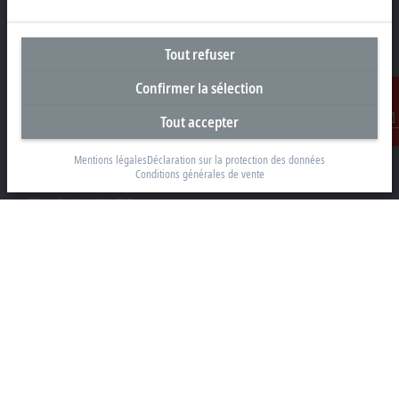
Tout refuser
Siège social France
Confirmer la sélection
Beckhoff Automation Sarl
Tout accepter
2 rue d’Arsonval
Contact
91400 Orsay
Mentions légales
Déclaration sur la protection des données
Conditions générales de vente
+33 1692 98370
info@beckhoff.fr
Coordonnées détaillées
www.beckhoff.com/fr-fr/
Newsletter
Imprimer la page
Entreprise
Produits et secteurs