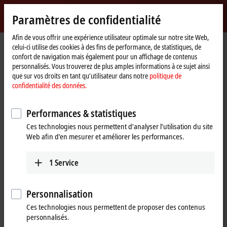
Identifiez-vous
Paramètres de confidentialité
myBeckhoff
Beckhoff
-
Afin de vous offrir une expérience utilisateur optimale sur notre site Web,
celui-ci utilise des cookies à des fins de performance, de statistiques, de
New
confort de navigation mais également pour un affichage de contenus
Automation
Page
Entreprise
Présence à l’international
Hungary
personnalisés. Vous trouverez de plus amples informations à ce sujet ainsi
Technology
d'accueil
Headquarters Hungary
que sur vos droits en tant qu’utilisateur dans notre
politique de
confidentialité des données.
Headquarters Hungary
Performances & statistiques
Ces technologies nous permettent d’analyser l’utilisation du site
Coordonnées complètes
Web afin d’en mesurer et améliorer les performances.
Headquarters Hungary
Sales
Beckhoff Automation Kft.
1
Service
+36 1 50199-40
Táblás utca 36–38. G. ép.
+36 1 50199-41
1097
Budapest
info@beckhoff.hu
Hungary
Personnalisation
Ces technologies nous permettent de proposer des contenus
Training
+36 1 50199-40
personnalisés.
+36 1 50199-41
+36 1 50199-40