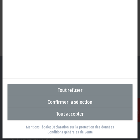
Siège social France
Tout refuser
Beckhoff Automation Sarl
Confirmer la sélection
2 rue d’Arsonval
91400 Orsay
Tout accepter
Contact
+33 1692 98370
Mentions légales
Déclaration sur la protection des données
info@beckhoff.fr
Conditions générales de vente
Coordonnées détaillées