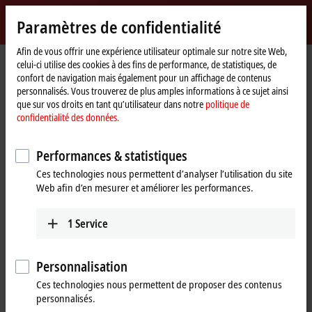
Identifiez-vous
Paramètres de confidentialité
myBeckhoff
Beckhoff
-
Afin de vous offrir une expérience utilisateur optimale sur notre site Web,
celui-ci utilise des cookies à des fins de performance, de statistiques, de
New
confort de navigation mais également pour un affichage de contenus
Automation
Page
Produits
I/O
EtherCAT Box
ERxxxx | Zinc die-cast housing
personnalisés. Vous trouverez de plus amples informations à ce sujet ainsi
Technology
d'accueil
ER3xxx | Analog input
ER3314-0002
que sur vos droits en tant qu’utilisateur dans notre
politique de
confidentialité des données.
ER3314-0002 | EtherCAT Box, 4-
channel analog input,
Performances & statistiques
temperature, thermocouple,
Ces technologies nous permettent d’analyser l’utilisation du site
Web afin d’en mesurer et améliorer les performances.
16 bit, M12, zinc die-cast
1
Service
Personnalisation
Ces technologies nous permettent de proposer des contenus
personnalisés.