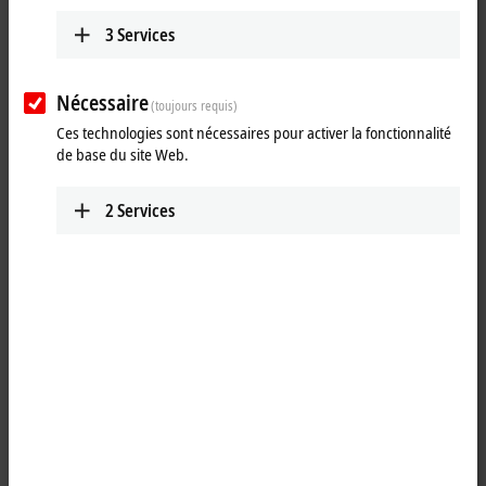
3
Services
Nécessaire
(toujours requis)
Ces technologies sont nécessaires pour activer la fonctionnalité
de base du site Web.
2
Services
1
1
The ER3314-0002
EtherCAT
Box with analog inputs permits four
thermocouples to be directly connected. The module’s circuit can
operate thermocouple sensors using the 2-wire technology.
Linearization over the full temperature range is realized with the aid of
a microprocessor. The temperature range can be selected freely. The