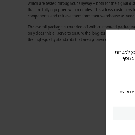
which are tested throughout anyway – both for the signal dis
that are fully equipped with modules. This allows customers to
components and retrieve them from their warehouse as need
The overall package is rounded off with customized packagin
only does this all serve to ensure the long-term availability of
the high-quality standards that are synonymous with the Bec
על מנת להציע לך חוויה אופטימלית בעת השימוש באתר, אנו משתמשים בעוגיות (cookies) למטרות
ע נוסף
ים ולשפר