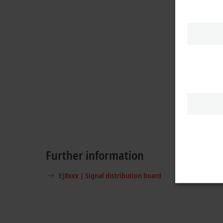
Further information
EJ8xxx | Signal distribution board