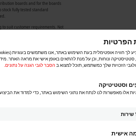
tribution boards and for the boards
 stock fully tested standard
ed.
g to suit customer requirements. Not
 the components, but it also reinforces
 הפרטיות
khoff brand.”
 סטטיסטיקה ונוחות, וכן על מנת להתאים באופן אישי את מראה האתר. מיד
לגבי הזכויות שלך כמשתמש, תוכל למצוא ב
הסבר לגבי הגנה על נתונים.
ים וסטטיטיקה
יות אלו מאפשרות לנו לנתח את נתוני השימוש באתר, כדי למדוד את הביצוע
שירות
ה אישית