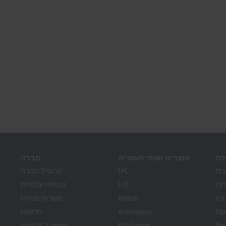
כה
מוצרים וענפי תעשייה
חברה
ית
IPC
פרופיל חברה
ות
I/O
נוכחות עולמית
כה
Motion
משרות פנויות
שת
Automation
חדשות
Bec
MX-System
מגזין PC Control