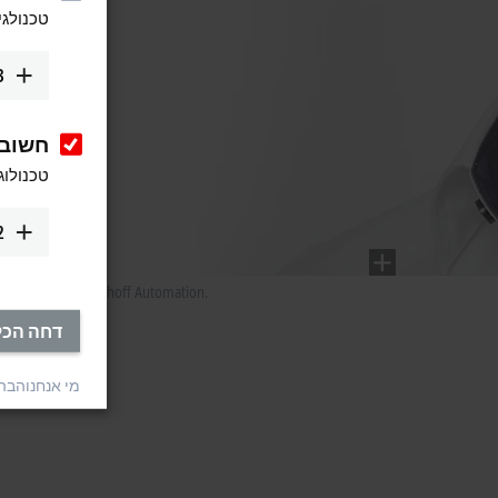
טכנולגי
3
חשוב
טכנולוג
2
nagement I/O, Beckhoff Automation.
דחה הכל
מי אנחנו
הבהר