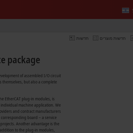
חדשות מוצרים
חדשות
te package
development of assembled I/O circuit
s themselves, but also a complete
 the EtherCAT plug-in modules, is
 individual machine application. We
roviders and contract manufacturers
e corresponding board – a service
 projects. Another advantage is the
n addition to the plug-in modules,