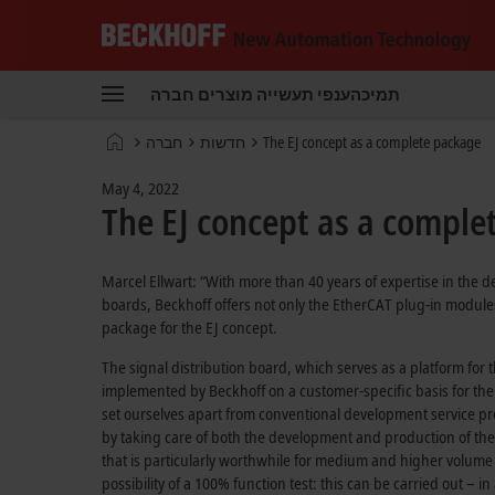
Beckhoff
-
תמיכה
ענפי תעשייה
מוצרים
חברה
New
Automation
דף
The EJ concept as a complete package
חדשות
חברה
Technology
הבית
May 4, 2022
The EJ concept as a comple
Marcel Ellwart: “With more than 40 years of expertise in the 
boards, Beckhoff offers not only the EtherCAT plug-in module
package for the EJ concept.
The signal distribution board, which serves as a platform for
implemented by Beckhoff on a customer-specific basis for the
set ourselves apart from conventional development service p
by taking care of both the development and production of th
that is particularly worthwhile for medium and higher volume
possibility of a 100% function test: this can be carried out – i