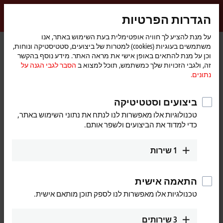
התחברות
הגדרות הפרטיות
myBeckhoff
Beckhoff
-
על מנת להציע לך חוויה אופטימלית בעת השימוש באתר, אנו
משתמשים בעוגיות (cookies) למטרות של ביצועים, סטטיסטיקה ונוחות,
New
וכן על מנת להתאים באופן אישי את מראה האתר. מידע נוסף בהקשר
Automation
דף
EPxxxx | Industrial housing
EtherCAT Box
I/O
מוצרים
זה, ולגבי הזכויות שלך כמשתמש, תוכל למצוא ב
הסבר לגבי הגנה על
Technology
הבית
EP23xx | Digital combi
EP2308-0001
נתונים.
EP2308-0001 | EtherCAT Box, 4-
ביצועים וסטטיטיקה
channel digital input + 4-channel
טכנולוגיות אלו מאפשרות לנו לנתח את נתוני השימוש באתר,
digital output, 24 V DC, 3 ms,
כדי למדוד את הביצועים ולשפר אותם.
0.5 A, M8
1
שירות
התאמה אישית
טכנולגיות אלו מאפשרות לנו לספק תוכן מותאם אישית.
3
שירותים