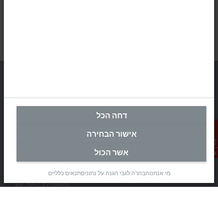
מטה ישראל
דחה הכל
Beckhoff Automation Ltd.
אישור הבחירה
Rimon 11
(Pob 1085, Airport city 7010000)
אשר הכול
צור קשר
Modi’in Region Industrial Zone 7019900
+972 3 7764445
מי אנחנו
הבהרה לגבי הגנה על נתונים
תנאים כלליים
+972 3 7764443
info@beckhoff.co.il
פרטי קשר