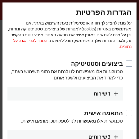
התחברות
הגדרות הפרטיות
myBeckhoff
Beckhoff
-
על מנת להציע לך חוויה אופטימלית בעת השימוש באתר, אנו
משתמשים בעוגיות (cookies) למטרות של ביצועים, סטטיסטיקה ונוחות,
New
וכן על מנת להתאים באופן אישי את מראה האתר. מידע נוסף בהקשר
Automation
דף
Extension Box
Fieldbus Box and IO-Link box
I/O
מוצרים
זה, ולגבי הזכויות שלך כמשתמש, תוכל למצוא ב
הסבר לגבי הגנה על
Technology
הבית
IE3xxx | Analog input
IE3312
נתונים.
IE3312 | Extension Box, 4-
ביצועים וסטטיטיקה
channel analog input,
טכנולוגיות אלו מאפשרות לנו לנתח את נתוני השימוש באתר,
temperature, thermocouple,
כדי למדוד את הביצועים ולשפר אותם.
M12
1
שירות
התאמה אישית
טכנולגיות אלו מאפשרות לנו לספק תוכן מותאם אישית.
3
שירותים