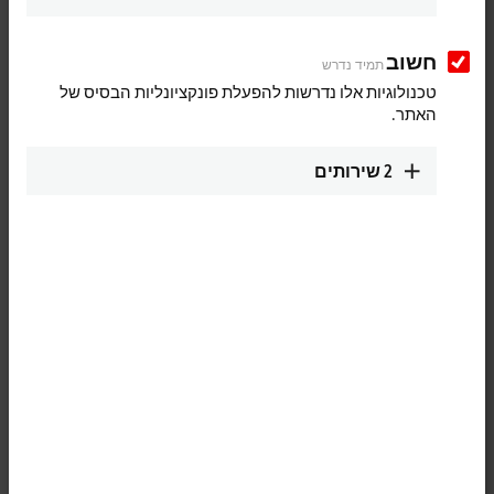
חשוב
תמיד נדרש
טכנולוגיות אלו נדרשות להפעלת פונקציונליות הבסיס של
האתר.
2
שירותים
1
The IE3312 analog input module permits four thermocouples to be
directly connected. The module’s circuit can operate thermocouple
sensors using the 2-wire technology. Linearization over the full
temperature range is realized with the aid of a microprocessor. The
temperature range can be selected freely. The error LEDs indicate a