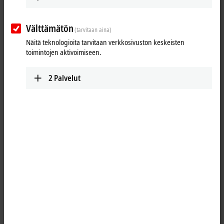
Välttämätön
(tarvitaan aina)
Näitä teknologioita tarvitaan verkkosivuston keskeisten
toimintojen aktivoimiseen.
2
Palvelut
1
The IE3312 analog input module permits four thermocouples to be
directly connected. The module’s circuit can operate thermocouple
sensors using the 2-wire technology. Linearization over the full
temperature range is realized with the aid of a microprocessor. The
temperature range can be selected freely. The error LEDs indicate a