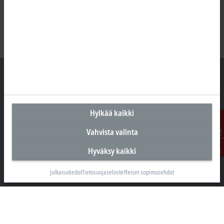
Suomen pääkonttori
Hylkää kaikki
Beckhoff Automation Oy
Vahvista valinta
Hakakalliontie 2
Ota
05460 Hyvinkää
Hyväksy kaikki
yhteyttä
+358 20 7423 800
Julkaisutiedot
Tietosuojaseloste
Yleiset sopimusehdot
info@beckhoff.fi
Yhteystiedot
www.beckhoff.com/fi-fi/
Uutiskirje