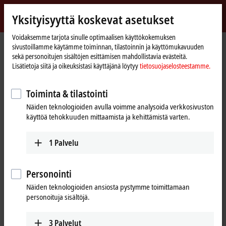
Kirjaudu sisään
Yksityisyyttä koskevat asetukset
myBeckhoff
Beckhoff
-
Voidaksemme tarjota sinulle optimaalisen käyttökokemuksen
sivustoillamme käytämme toiminnan, tilastoinnin ja käyttömukavuuden
New
sekä personoitujen sisältöjen esittämisen mahdollistavia evästeitä.
Automation
Kotisivu
Tuotteet
I/O
Fieldbus Box and IO-Link box
Extension Box
Lisätietoja siitä ja oikeuksistasi käyttäjänä löytyy
tietosuojaselosteestamme.
Technology
IE3xxx | Analog input
IE3312
Toiminta & tilastointi
IE3312 | Extension Box, 4-
Näiden teknologioiden avulla voimme analysoida verkkosivuston
channel analog input,
käyttöä tehokkuuden mittaamista ja kehittämistä varten.
temperature, thermocouple,
M12
1
Palvelu
Personointi
Näiden teknologioiden ansiosta pystymme toimittamaan
personoituja sisältöjä.
3
Palvelut