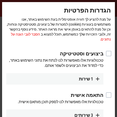
התחברות
הגדרות הפרטיות
myBeckhoff
Beckhoff
-
על מנת להציע לך חוויה אופטימלית בעת השימוש באתר, אנו
משתמשים בעוגיות (cookies) למטרות של ביצועים, סטטיסטיקה ונוחות,
New
וכן על מנת להתאים באופן אישי את מראה האתר. מידע נוסף בהקשר
Automation
דף
Products
IPC
Panel PCs
Accessories
זה, ולגבי הזכויות שלך כמשתמש, תוכל למצוא ב
הסבר לגבי הגנה על
Technology
הבית
נתונים.
Panel PC accessories
ביצועים וסטטיטיקה
Tabular product overview
טכנולוגיות אלו מאפשרות לנו לנתח את נתוני השימוש באתר,
כדי למדוד את הביצועים ולשפר אותם.
Accessories from Beckhoff complement the
1
שירות
overall system
Beckhoff is one of the pioneers of PC-based automation: The first PC
התאמה אישית
control system was delivered as early as 1986. Thanks to the profound
טכנולגיות אלו מאפשרות לנו לספק תוכן מותאם אישית.
technological expertise that has developed over the past decades,
Beckhoff Panel PCs are characterized by the highest quality and are
3
שירותים
used successfully worldwide.