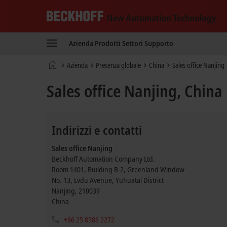
Beckhoff
-
Azienda
Prodotti
Settori
Supporto
New
Automation
Pagina
Azienda
Presenza globale
China
Sales office Nanjing
Technology
iniziale
Sales office Nanjing, China
Indirizzi e contatti
Sales office Nanjing
Beckhoff Automation Company Ltd.
Room 1401, Building B-2, Greenland Window
No. 13, Lvdu Avenue, Yuhuatai District
Nanjing
,
210039
China
+86 25 8586 2272