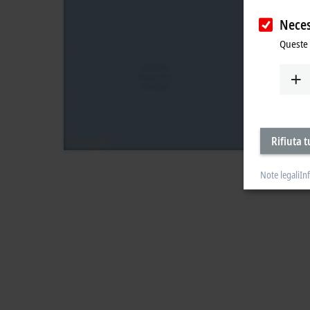
Neces
Queste 
Rifiuta t
Note legali
In