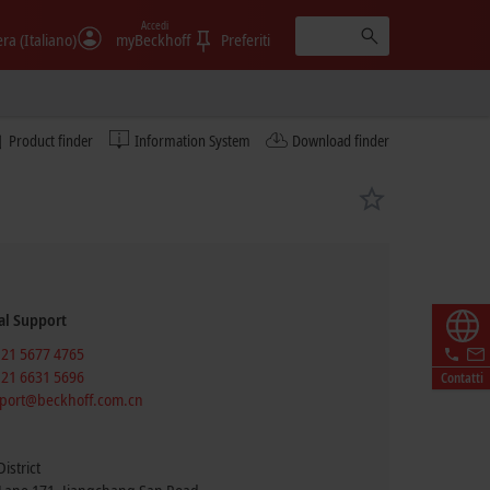
Accedi
era (Italiano)
myBeckhoff
Preferiti
Product finder
Information System
Download finder
al Support
 21 5677 4765
 21 6631 5696
Contatti
port@beckhoff.com.cn
istrict