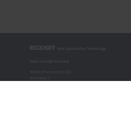
Sede centrale Svizzera
Beckhoff Automation AG
Rheinweg 7
8200 Schaffhausen
+41 52 633 40 40
info@beckhoff.ch
Contatti
www.beckhoff.com/it-ch/
Newsletter