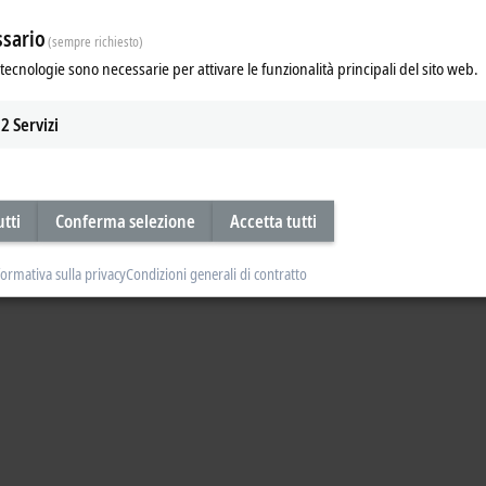
sario
(sempre richiesto)
tecnologie sono necessarie per attivare le funzionalità principali del sito web.
2
Servizi
utti
Conferma selezione
Accetta tutti
formativa sulla privacy
Condizioni generali di contratto