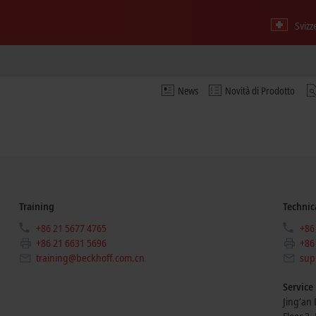
Svizz
News
Novità di Prodotto
Training
Technic
+86 21 5677 4765
+86
+86 21 6631 5696
+86
training@beckhoff.com.cn
sup
Service
Jing’an D