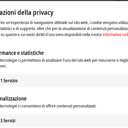
Floor 2
Shangh
zioni della privacy
China
+86
frire un'esperienza di navigazione ottimale sul sito web, i cookie vengono utilizz
ser
statistici e di supporto, oltre che per la visualizzazione di contenuti personalizzat
su questo e sui vostri diritti d'uso sono disponibili nella nostra
informativa sull
rmance e statistiche
tecnologie ci permettono di analizzare l'uso del sito web per misurarne e migli
ioni.
1
Servizio
nalizzazione
a e modifichiamo le impostazioni della privacy. Durante 
tecnologie ci consentono di offrire contenuti personalizzati.
 tal proposito sei pregato di fare riferimento alla nostra
i
3
Servizi
Accetta