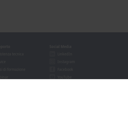
pporto
Social Media
istenza tecnica
LinkedIn
vice
Instagram
si di formazione
Facebook
binar
YouTube
gramma Solution Provider
khoff Information System
nload finder