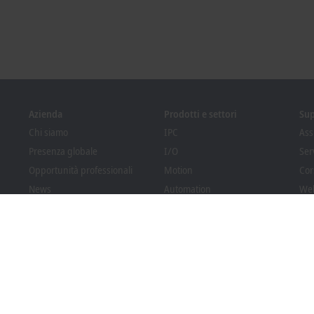
Azienda
Prodotti e settori
Su
Chi siamo
IPC
Ass
Presenza globale
I/O
Ser
Opportunità professionali
Motion
Cor
News
Automation
We
PC Control magazine
MX-System
Pro
Eventi e appuntamenti
Vision
Bec
Sistema di whistleblowing
Settori
Dow
Conformità degli imballaggi