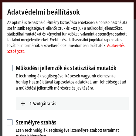
Bejelentkezés
Adatvédelmi beállítások
myBeckhoff
Beckhoff
-
Az optimális felhasználói élmény biztosítása érdekében a honlap használata
során sütik segítségével ellenőrizzük és kezeljük a működési jellemzőket,
New
statisztikai mutatókat és kényelmi funkciókat, valamint a személyre szabott
Automation
Kezdőlap
Vállalati információk
Nemzetközi jelenlét
China
tartalmi megjelenítéseket. Ezekkel és a felhasználói jogokkal kapcsolatos
Technology
Sales office Nanjing
további információk a következő dokumentumban találhatók:
Adakezelési
Szabályzat.
Sales office Nanjing, China
Működési jellemzők és statisztikai mutatók
E technológiák segítségével képesek vagyunk elemezni a
Cím és elérhetőség
honlap használatával kapcsolatos adatokat, ami lehetőséget ad
a működési jellemzők mérésére és javítására.
Sales office Nanjing
Training
Beckhoff Automation Company
+86 21 5677 4765
Ltd.
1
Szolgáltatás
+86 21 6631 5696
Room 1401, Building B-2,
training@beckhoff.com.cn
Greenland Window
No. 13, Lvdu Avenue, Yuhuatai
Személyre szabás
District
Ezen technológiák segítségével személyre szabott tartalmat
Nanjing
,
210039