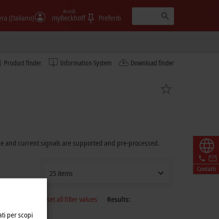
Accedi
era (Italiano)
myBeckhoff
Preferiti
Product finder
Information System
Download finder
age and current signals are supported and pre-processed.
Contatti
25 items
Reset all filter values
Results:
ati per scopi