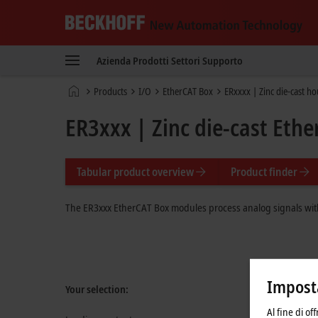
Beckhoff
-
Azienda
Prodotti
Settori
Supporto
New
Automation
Pagina
Products
I/O
EtherCAT Box
ERxxxx | Zinc die-cast h
Technology
iniziale
ER3xxx | Zinc die-cast Eth
Tabular product overview
Product finder
The ER3xxx EtherCAT Box modules process analog signals wit
Imposta
Your selection:
Al fine di of