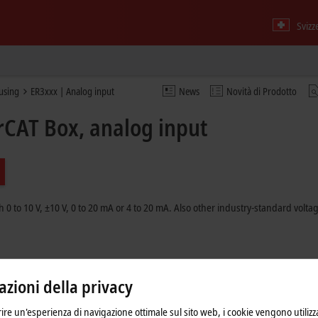
Svizz
ousing
ER3xxx | Analog input
News
Novità di Prodotto
erCAT Box, analog input
h 0 to
10 V
,
±10 V
, 0 to
20 mA
or 4 to
20 mA
. Also other industry-standard volt
zioni della privacy
frire un'esperienza di navigazione ottimale sul sito web, i cookie vengono utilizz