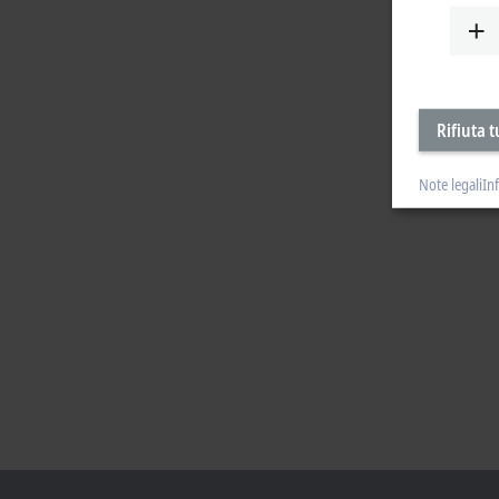
Rifiuta t
Note legali
In