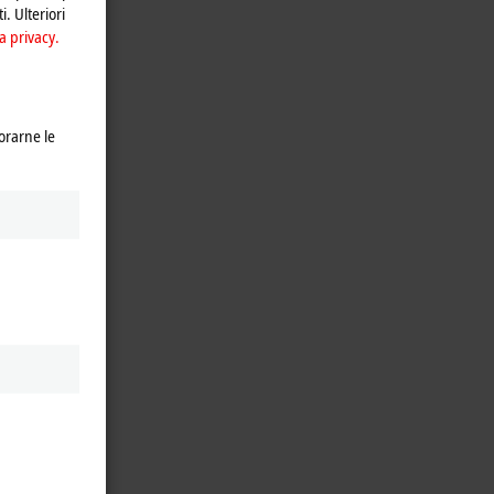
i. Ulteriori
a privacy.
orarne le