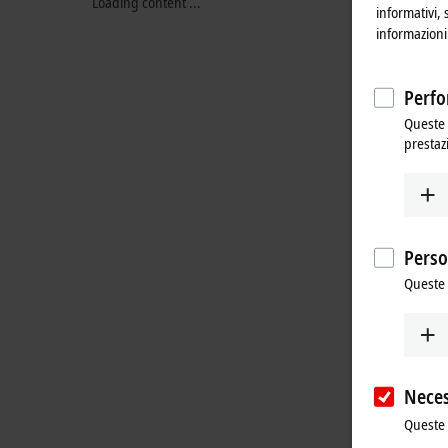
Loading content ...
informativi, 
informazioni 
Perfo
Queste 
prestaz
Perso
Queste 
Neces
Queste 