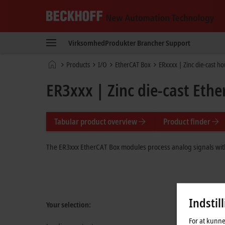
Beckhoff
-
Virksomhed
Produkter
Brancher
Support
New
Automation
Hjemmeside
Products
I/O
EtherCAT Box
ERxxxx | Zinc die-cast h
Technology
ER3xxx | Zinc die-cast Eth
Tabular product overview
Product finder
The ER3xxx EtherCAT Box modules process analog signals wit
Indstil
Your selection:
For at kunne