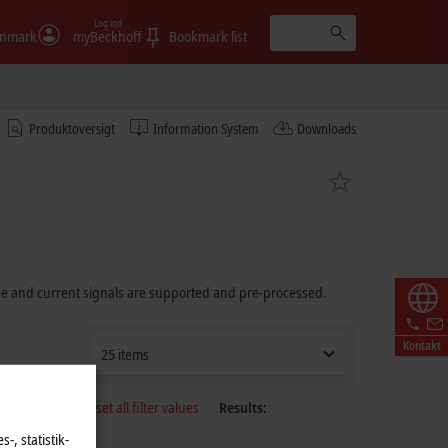
Log ind
nmark
myBeckhoff
Bookmark list
Produktoversigt
Information System
Downloads
age and current signals are supported and pre-processed.
Kontakt
25 items
Reset all filter values
Results:
-, statistik-