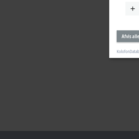
Afvis all
Kolofon
Datab