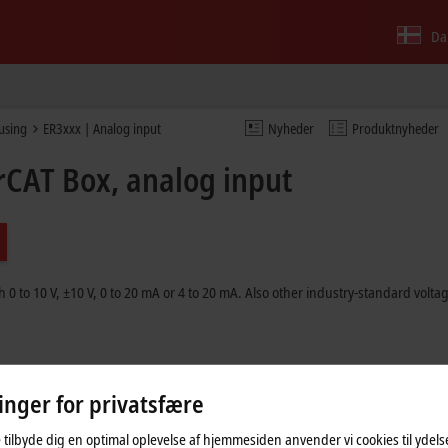
Da
ousing
ER3xxx | Analog input
Nyheder
Produktnyheder
erCAT Box, analog input
h 0 to
10 V
,
±10 V
, 0 to
20 mA
or 4 to
20 mA
. Also other industry-standard volt
linger for privatsfære
 tilbyde dig en optimal oplevelse af hjemmesiden anvender vi cookies til ydelses