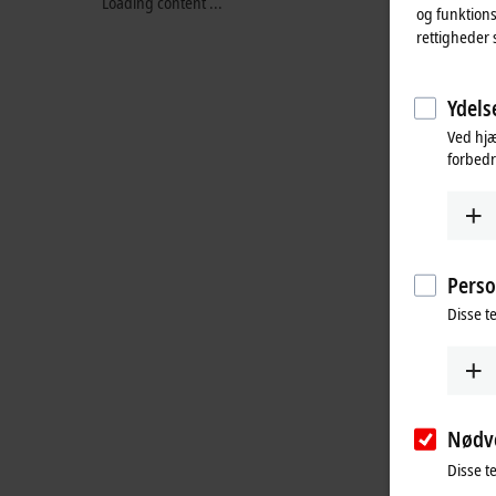
Loading content ...
og funktions
rettigheder 
Ydelse
Ved hjæ
forbedr
Perso
Disse te
Nødv
Disse t