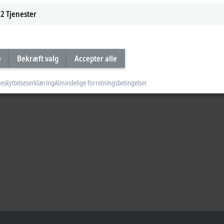
2
Tjenester
e
Bekræft valg
Accepter alle
eskyttelseserklæring
Almindelige forretningsbetingelser