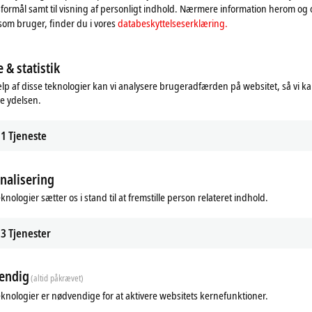
formål samt til visning af personligt indhold. Nærmere information herom og
som bruger, finder du i vores
databeskyttelseserklæring.
 & statistik
lp af disse teknologier kan vi analysere brugeradfærden på websitet, så vi k
e ydelsen.
1
Tjeneste
nalisering
knologier sætter os i stand til at fremstille person relateret indhold.
3
Tjenester
endig
(altid påkrævet)
eknologier er nødvendige for at aktivere websitets kernefunktioner.