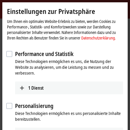
Jetzt anmelden
Einstellungen zur Privatsphäre
myBeckhoff
Beckhoff
-
Um Ihnen ein optimales Website-Erlebnis zu bieten, werden Cookies zu
Performance-, Statistik- und Komfortzwecken sowie zur Darstellung
New
personalisierter Inhalte verwendet. Nähere Informationen dazu und zu
Automation
Startseite
Produkte
I/O
EtherCAT Box
Ihren Rechten als Benutzer finden Sie in unserer
Datenschutzerklärung.
Technology
ERxxxx | Zinkdruckguss-Gehäuse
ER3xxx | Analog-Eingang
Performance und Statistik
ER3xxx | Zinkdruckguss-EtherCAT-
Diese Technologien ermöglichen es uns, die Nutzung der
Box, Analog-Eingang
Website zu analysieren, um die Leistung zu messen und zu
verbessern.
Tabellarische Produktübersicht
Produktfinder
1
Dienst
Die EtherCAT-Box-Module ER3xxx verarbeiten analoge Signale mit den
Pegeln 0 bis
10 V
,
±10 V
, 0 bis
20 mA
und 4 bis
20 mA
. Es werden aber
Personalisierung
auch weitere in der Industrie eingesetzte Spannungs- und
Diese Technologien ermöglichen es uns personalisierte Inhalte
Stromsignale unterstützt und vorverarbeitet.
bereitzustellen.