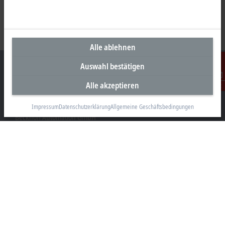
Alle ablehnen
Auswahl bestätigen
Alle akzeptieren
Kontakt
Unternehmenszentrale Österreich
Impressum
Datenschutzerklärung
Allgemeine Geschäftsbedingungen
Beckhoff Automation GmbH
Hauptstraße 11
6706 Bürs
+43 5552 68813-0
info@beckhoff.at
Kontaktinformationen
www.beckhoff.com/de-at/
Newsletter
Seite drucken