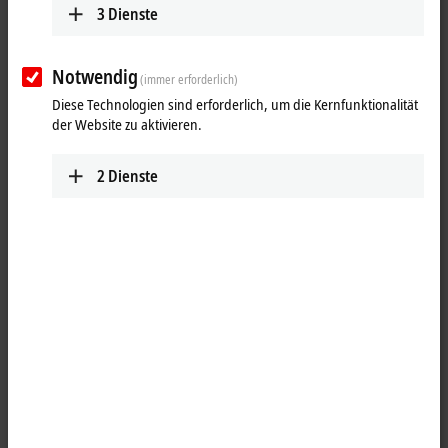
25 Einträge
3
Dienste
Alle Filter zurücksetzen
Notwendig
(immer erforderlich)
Ergebnisse:
Diese Technologien sind erforderlich, um die Kernfunktionalität
Ihre Auswahl:
der Website zu aktivieren.
Inhalte werden geladen ...
2
Dienste