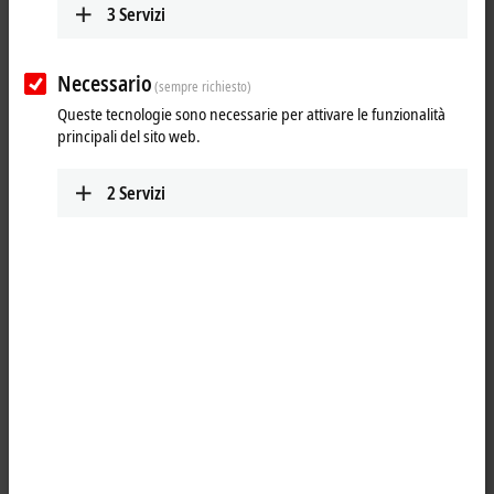
3
Servizi
Necessario
(sempre richiesto)
Queste tecnologie sono necessarie per attivare le funzionalità
principali del sito web.
2
Servizi
1
The KL9290 power feed terminal makes it possible to set up various
potential groups with any desired voltages up to 230 V AC.
Product status:
regular delivery
Product information