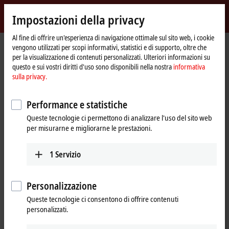
Accedi
Impostazioni della privacy
myBeckhoff
Beckhoff
-
Al fine di offrire un'esperienza di navigazione ottimale sul sito web, i cookie
vengono utilizzati per scopi informativi, statistici e di supporto, oltre che
New
per la visualizzazione di contenuti personalizzati. Ulteriori informazioni su
Automation
Pagina
Prodotti
I/O
Bus Terminals
KL9xxx | System
KL9290
questo e sui vostri diritti d'uso sono disponibili nella nostra
informativa
Technology
iniziale
sulla privacy.
KL9290 | Potential supply
terminal, any voltage up to 230 V
Performance e statistiche
AC, with fuse
Queste tecnologie ci permettono di analizzare l'uso del sito web
per misurarne e migliorarne le prestazioni.
1
Servizio
Personalizzazione
Queste tecnologie ci consentono di offrire contenuti
personalizzati.