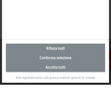
Rifiuta tutti
Conferma selezione
Sede centrale Italia
Accetta tutti
Contatti
Beckhoff Automation s.r.l.
Via Luciano Manara, 2
Note legali
Informativa sulla privacy
Condizioni generali di contratto
20812 Limbiate, MB
+39 02 9945311
info@beckhoff.it
Contatti
www.beckhoff.com/it-it/