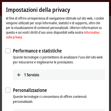
Accedi
Impostazioni della privacy
myBeckhoff
Beckhoff
-
Al fine di offrire un'esperienza di navigazione ottimale sul sito web, i cookie
vengono utilizzati per scopi informativi, statistici e di supporto, oltre che
New
per la visualizzazione di contenuti personalizzati. Ulteriori informazioni su
Automation
Pagina
Products
I/O
EtherCAT Terminals
ELx9xx | TwinSAFE
questo e sui vostri diritti d'uso sono disponibili nella nostra
informativa
Technology
iniziale
sulla privacy.
ELx9xx | EtherCAT Terminals,
TwinSAFE
Performance e statistiche
Queste tecnologie ci permettono di analizzare l'uso del sito web
per misurarne e migliorarne le prestazioni.
Tabular product overview
Product finder
1
Servizio
The integrated TwinSAFE safety solution is the logical continuation of
the open, PC-based Beckhoff control philosophy. Due to their
modularity and versatility, the TwinSAFE components fit seamlessly
Personalizzazione
into the EtherCAT Terminal system. A large number of TwinSAFE-
capable EtherCAT Terminals are available for securely recording,
Queste tecnologie ci consentono di offrire contenuti
processing and outputting safety-relevant signals.
personalizzati.