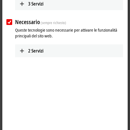
3
Servizi
25 items
Necessario
Reset all filter values
(sempre richiesto)
Queste tecnologie sono necessarie per attivare le funzionalità
Results:
principali del sito web.
Your selection:
2
Servizi
Loading content ...