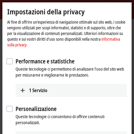
Accedi
Impostazioni della privacy
myBeckhoff
Beckhoff
-
Al fine di offrire un'esperienza di navigazione ottimale sul sito web, i cookie
vengono utilizzati per scopi informativi, statistici e di supporto, oltre che
New
per la visualizzazione di contenuti personalizzati. Ulteriori informazioni su
Automation
Pagina
Prodotti
IPC
Panel PCs
Accessories
C9900-G07x
questo e sui vostri diritti d'uso sono disponibili nella nostra
informativa
Technology
iniziale
sulla privacy.
C9900-G07x | Push-button
extension for 7- and 10.1-inch
Performance e statistiche
Economy built-in panels
Queste tecnologie ci permettono di analizzare l'uso del sito web
per misurarne e migliorarne le prestazioni.
1
Servizio
Personalizzazione
Queste tecnologie ci consentono di offrire contenuti
personalizzati.