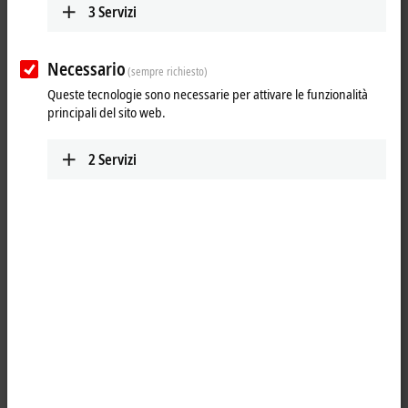
3
Servizi
Necessario
(sempre richiesto)
Queste tecnologie sono necessarie per attivare le funzionalità
principali del sito web.
2
Servizi
3
1
The C9900-G07x push-button extensions supplement the Economy
built-in Panel PCs and Control Panels with an emergency stop and
three push-buttons with signal lamp.
The push-button extension can be ordered as an ex factory option for
most Control Panels and Panel PCs of the Economy family:
7 inches: CP6606, CP6706-0001-0060/-0050 and C6906