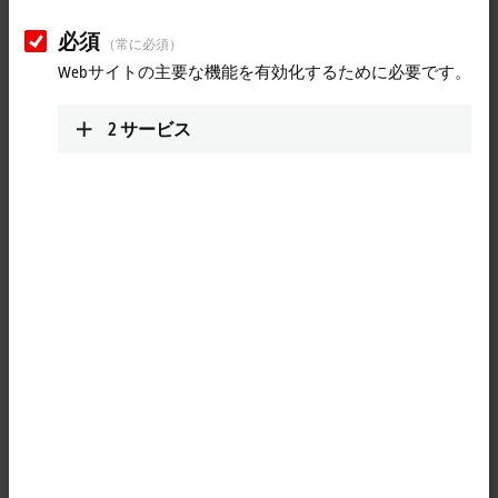
Beckhoff Trade Show TV | Day 3 |
Hannover Messe 2015
必須
（常に必須）
Webサイトの主要な機能を有効化するために必要です。
Beckhoff Trade Show TV: Day 3 from Hannover Messe 2015. Topics:
Global business development, AX8000 compact multi-axis Servo Drive
2
サービス
Technology, extension of the multi-touch panel portfolio.