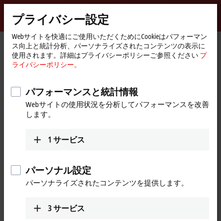
サインイン
プライバシー設定
myBeckhoff
Beckhoff
-
Webサイトを快適にご使用いただくためにCookieはパフォーマン
ス向上と統計分析、パーソナライズされたコンテンツの表示に
New
使用されます。詳細はプライバシーポリシーご参照ください
プ
Automation
ホ
会社概要
ニュース
ライバシーポリシー。
Technology
ー
Beckhoff Trade Show TV | Day 3 | Hannover Messe 2015
ム
ペ
パフォーマンスと統計情報
ー
[同意する]をクリックすると、ビデオが表示され、プライ
Webサイトの使用状況を分析してパフォーマンスを改善
ジ
バシー設定を調整します。 このプロセス中に、Vimeoの外
します。
部コンテンツが読み込まれます。このプロセス中にロー
ドされます。 詳しくはこちらをご参照ください：
プライ
1
サービス
バシーポリシー。
パーソナル設定
同意する
パーソナライズされたコンテンツを提供します。
3
サービス
Apr 15, 2015