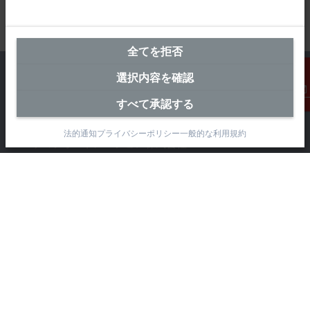
全てを拒否
選択内容を確認
すべて承認する
連絡先
横浜オフィス（本社）
法的通知
プライバシーポリシー
一般的な利用規約
ベッコフオートメーション株式会社
〒231-0062
神奈川県横浜市 中区桜木町1-1-8
日石横浜ビル18階
+81 50 1790 1111
info@beckhoff.co.jp
お問い合わせ先
www.beckhoff.com/ja-jp/
ニュースレター
ページを印刷