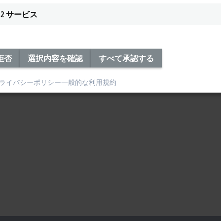
2
サービス
拒否
選択内容を確認
すべて承認する
ライバシーポリシー
一般的な利用規約