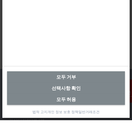
모두 거부
선택사항 확인
본사 대한민국
모두 허용
연락처
Beckhoff Automation Co., Ltd.
법적 고지
개인 정보 보호 정책
일반거래조건
대륭테크노타운 3차 12층
가산디지털2로 115
08505 금천구, 서울특별시