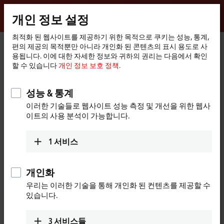
로그인
개인 정보 설정
myBeckhoff
Beckhoff
-
최적화 된 웹사이트를 제공하기 위한 목적으로 쿠키는 성능, 통계,
편의 제공의 목적뿐만 아니라 개인화 된 콘텐츠의 표시 용도로 사
New
용됩니다. 이에 대한 자세한 정보와 귀하의 권리는 다음에서 확인
Automation
홈
제품
I/O
I/O-specific accessories
Pre-assembled cables
할 수 있습니다
개인 정보 보호 정책.
Technology
페
ZK1093-6292-0xxx
이
지
성능 & 통계
ZK1093-6292-0xxx | EtherCAT
이러한 기술들로 웹사이트 성능 측정 및 개선을 위한 웹사
cable, PUR, AWG22, drag-chain
이트의 사용 분석이 가능합니다.
suitable
1
서비스
개인화
우리는 이러한 기술을 통해 개인화 된 컨텐츠를 제공할 수
있습니다.
3
서비스들