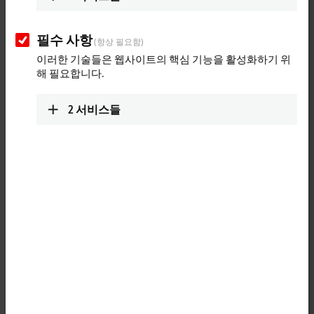
필수 사항
(항상 필요함)
이러한 기술들은 웹사이트의 핵심 기능을 활성화하기 위
해 필요합니다.
2
서비스들
1
The digital EL1852
EtherCAT
Terminal combines eight digital inputs
and eight digital outputs on a single device. The signal state of the
channels is indicated by LEDs. The EL1852 offers a high packing
density with 16 channels. A 20-pin contact strip enables the secure
connection of plug connectors using insulation displacement contact,