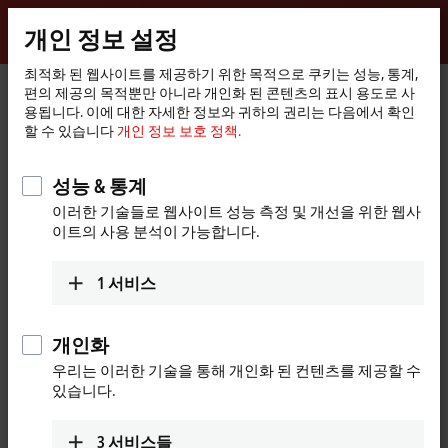
로그인
개인 정보 설정
myBeckhoff
Beckhoff
-
최적화 된 웹사이트를 제공하기 위한 목적으로 쿠키는 성능, 통계,
편의 제공의 목적뿐만 아니라 개인화 된 콘텐츠의 표시 용도로 사
New
용됩니다. 이에 대한 자세한 정보와 귀하의 권리는 다음에서 확인
Automation
홈
제품
I/O
EtherCAT Terminals
EL/ED1xxx | Digital input
할 수 있습니다
개인 정보 보호 정책.
Technology
페
EL1852
이
지
성능 & 통계
EL1852 | EtherCAT Terminal, 8-
이러한 기술들로 웹사이트 성능 측정 및 개선을 위한 웹사
channel digital input + 8-channel
이트의 사용 분석이 가능합니다.
digital output, 24 V DC, 3 ms,
0.5 A, flat-ribbon cable
1
서비스
개인화
우리는 이러한 기술을 통해 개인화 된 컨텐츠를 제공할 수
있습니다.
3
서비스들