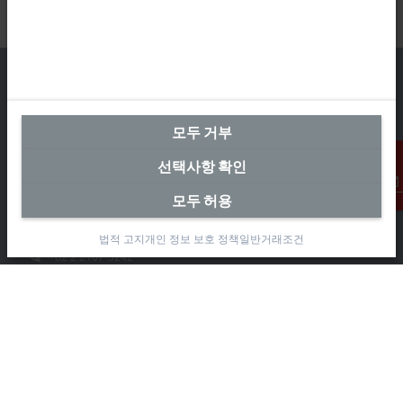
모두 거부
본사 대한민국
선택사항 확인
Beckhoff Automation Co., Ltd.
대륭테크노타운 3차 12층
모두 허용
연락처
가산디지털2로 115
08505 금천구, 서울특별시
법적 고지
개인 정보 보호 정책
일반거래조건
+82 2 2107-3242
+82 2 2107-3969
info-kr@beckhoff.com
연락처 정보
www.beckhoff.com/ko-kr/
뉴스레터
인쇄 페이지