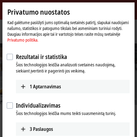
Prisijungti
Privatumo nuostatos
myBeckhoff
Beckhoff
-
Kad galėtume pasiūlyti jums optimalią svetainės patirtį, slapukai naudojami
našumo, statistikos ir patogumo tikslais bei asmeniniam turiniui rodyti.
New
Daugiau informacijos apie tai ir vartotojo teises rasite mūsų svetainėje
Automation
Pradinis
Įmonė
Renginiai ir datos
MODEX
Privatumo politika.
Technology
puslapis
Rezultatai ir statistika
Šios technologijos leidžia analizuoti svetainės naudojimą,
siekiant įvertinti ir pagerinti jos veikimą.
1
Aptarnavimas
© Beckhoff / Foreword LLC, 2022
Individualizavimas
Beckhoff at MODEX 2026
Šios technologijos leidžia mums teikti suasmenintą turinį.
April 13-16 | Georgia World Congress Center, Atlanta, GA | Booth
3
Paslaugos
#B13104