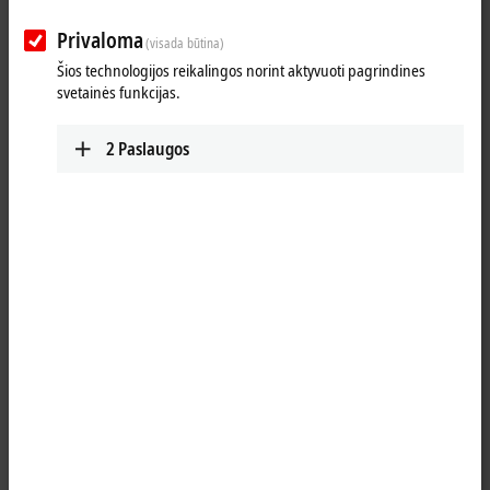
Privaloma
(visada būtina)
MODEX
Šios technologijos reikalingos norint aktyvuoti pagrindines
svetainės funkcijas.
The Premier Supply Chain Experience Trade
Show
2
Paslaugos
We’re excited for the
MODEX 2026
trade show and can’t wait to see
you in Atlanta! Join us at
booth #B13104
to explore how Beckhoff’s
cutting-edge automation solutions can tackle your toughest
intralogistics and supply chain challenges. From optimizing
warehouse operations to streamlining logistics, our technologies are
built to drive innovation and efficiency in material handling.
Loading...