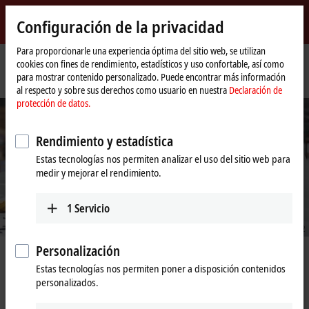
Inicio de sesión
Configuración de la privacidad
myBeckhoff
Beckhoff
-
Para proporcionarle una experiencia óptima del sitio web, se utilizan
cookies con fines de rendimiento, estadísticos y uso confortable, así como
New
para mostrar contenido personalizado. Puede encontrar más información
Automation
Página
Empresa
Eventos y fechas
MODEX
al respecto y sobre sus derechos como usuario en nuestra
Declaración de
Technology
de
protección de datos.
inicio
Rendimiento y estadística
Estas tecnologías nos permiten analizar el uso del sitio web para
medir y mejorar el rendimiento.
1
Servicio
© Beckhoff / Foreword LLC, 2022
Personalización
Beckhoff at MODEX 2026
Estas tecnologías nos permiten poner a disposición contenidos
personalizados.
April 13-16 | Georgia World Congress Center, Atlanta, GA | Booth
#B13104