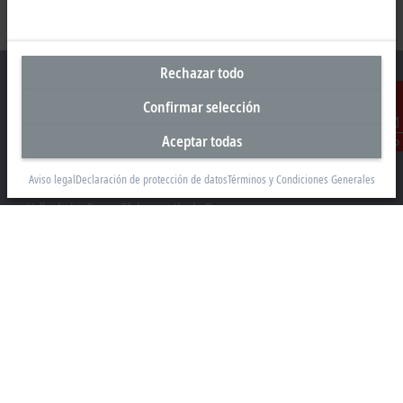
Rechazar todo
Confirmar selección
Oficina central México
Aceptar todas
Contacto
Beckhoff Automation, S.A. de C.V.
Aviso legal
Declaración de protección de datos
Términos y Condiciones Generales
Boulevard Manuel Ávila Camacho 2610, Torre B, Piso 9, Colonia
Valle de los Pinos, Tlalnepantla de Baz
Estado de México CP 54040
+52 55 75998058
mexico@beckhoff.com
Información del contacto
www.beckhoff.com/es-mx/
Newsletter
Imprimir página