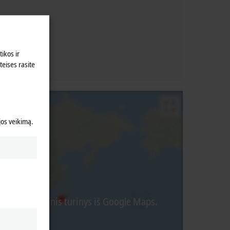
ikos ir
teises rasite
 jos veikimą.
liamas išorinis turinys iš Google Maps.