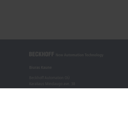
Biuras Kaune
Beckhoff Automation OÜ
Karaliaus Mindaugo ave. 38
44307 Kaune
+370 605 42400
info@beckhoff.lt
Kontaktinė informacija
www.beckhoff.com/lt-lt/