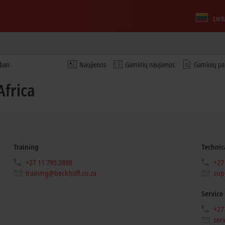
Liet
rban
Naujienos
Gaminių naujienos
Gaminių pa
Africa
Training
Technic
+27 11 795 2898
+27
training@beckhoff.co.za
sup
Service
+27
ser