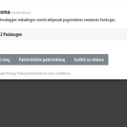
Sutikti
loma
(visada būtina)
chnologijos reikalingos norint aktyvuoti pagrindines svetainės funkcijas.
2
Paslaugos
i visų
Patvirtinkite pasirinkimą
Sutikti su viskuo
ata Privacy Policy
General terms and conditions