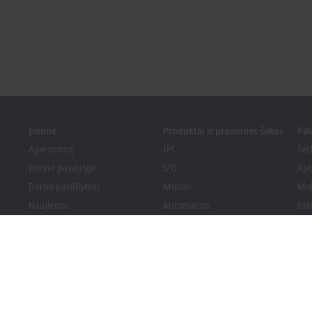
Įmonė
Produktai ir pramonės šakos
Pa
Apie įmonę
IPC
Tec
Įmonė pasaulyje
I/O
Apt
Darbo pasiūlymai
Motion
Mo
Naujienos
Automation
Int
PC Control žurnalas
MX-System
Spr
Renginiai ir datos
Vision
Bec
Informavimo sistema
Branchen
Ats
Pakuotės atitiktis