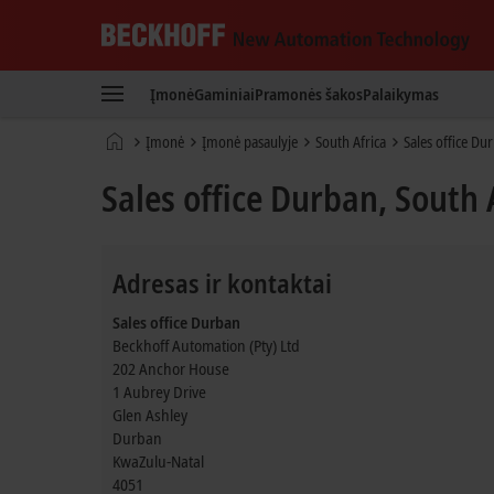
Beckhoff
-
Įmonė
Gaminiai
Pramonės šakos
Palaikymas
New
Automation
Pradinis
Įmonė
Įmonė pasaulyje
South Africa
Sales office Du
Technology
puslapis
Sales office Durban, South 
Adresas ir kontaktai
Sales office Durban
Beckhoff Automation (Pty) Ltd
202 Anchor House
1 Aubrey Drive
Glen Ashley
Durban
KwaZulu-Natal
4051