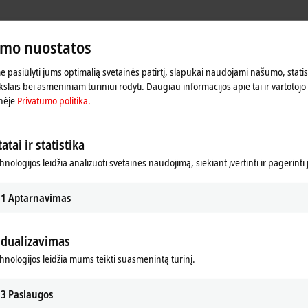
umo nuostatos
 pasiūlyti jums optimalią svetainės patirtį, slapukai naudojami našumo, statist
slais bei asmeniniam turiniui rodyti. Daugiau informacijos apie tai ir vartotojo 
nėje
Privatumo politika.
atai ir statistika
hnologijos leidžia analizuoti svetainės naudojimą, siekiant įvertinti ir pagerinti
1
Aptarnavimas
idualizavimas
chnologijos leidžia mums teikti suasmenintą turinį.
r koreguojame privatumo nuostatas; šio proceso metu įke
Peržiūrėkite čia mūsų
Privatumo politika.
3
Paslaugos