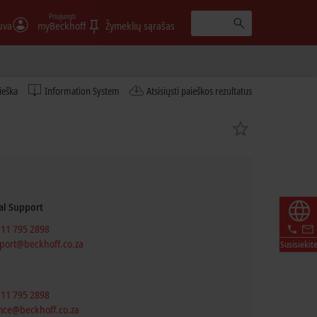
Prisijungti
uva
myBeckhoff
Žymeklių sąrašas
ieška
Information System
Atsisiųsti paieškos rezultatus
al Support
 11 795 2898
port@beckhoff.co.za
Susisiekit
 11 795 2898
vice@beckhoff.co.za