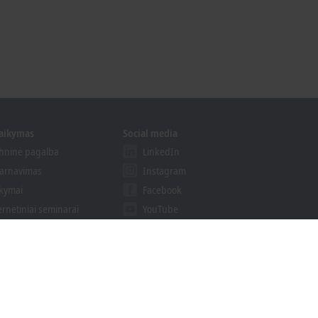
laikymas
Social media
hninė pagalba
LinkedIn
arnavimas
Instagram
kymai
Facebook
ernetiniai seminarai
YouTube
endimų Teikėjų Programa
khoff Information System
isiųsti paieškos rezultatus