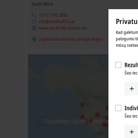
South Africa
+27 11 795 2898
Privat
info@beckhoff.co.za
www.beckhoff.com/en-za/
Kad galėtume
patogumo tik
Suplanuoti maršrutą (Google Maps)
mūsų svetai
Rezult
Šios tec
Indiv
Šios te
Paspaudus Sutinku, parodome žemėlapį i