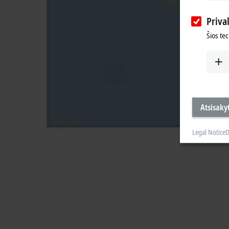
Priva
Šios te
Atsisakyt
Legal Notice
D