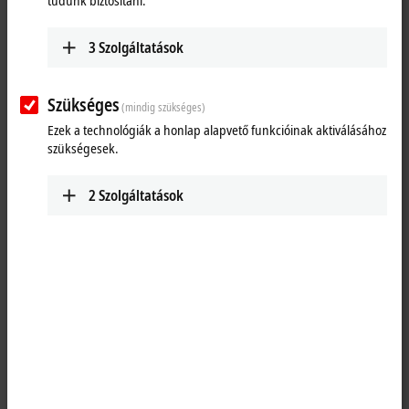
tudunk biztosítani.
South Africa
+27 11 795 2898
3
Szolgáltatások
info@beckhoff.co.za
www.beckhoff.com/en-za/
Szükséges
(mindig szükséges)
Útvonalterv (Google
Ezek a technológiák a honlap alapvető funkcióinak aktiválásához
Térkép)
szükségesek.
Technical Support
2
Szolgáltatások
+27 11 795 2898
support@beckhoff.co.za
Service
+27 11 795 2898
service@beckhoff.co.za