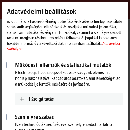
Bejelentkezés
Adatvédelmi beállítások
myBeckhoff
Beckhoff
-
Az optimális felhasználói élmény biztosítása érdekében a honlap használata
során sütik segítségével ellenőrizzük és kezeljük a működési jellemzőket,
New
statisztikai mutatókat és kényelmi funkciókat, valamint a személyre szabott
Automation
Kezdőlap
Vállalati információk
Nemzetközi jelenlét
South Africa
tartalmi megjelenítéseket. Ezekkel és a felhasználói jogokkal kapcsolatos
Technology
Sales office Durban
további információk a következő dokumentumban találhatók:
Adakezelési
Szabályzat.
Sales office Durban, South Africa
Működési jellemzők és statisztikai mutatók
E technológiák segítségével képesek vagyunk elemezni a
Cím és elérhetőség
honlap használatával kapcsolatos adatokat, ami lehetőséget ad
a működési jellemzők mérésére és javítására.
Sales office Durban
Training
Beckhoff Automation (Pty) Ltd
+27 11 795 2898
202 Anchor House
1
Szolgáltatás
training@beckhoff.co.za
1 Aubrey Drive
Glen Ashley
Durban
Személyre szabás
KwaZulu-Natal
Ezen technológiák segítségével személyre szabott tartalmat
4051