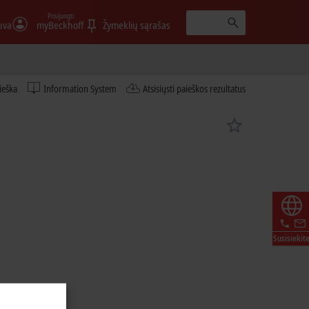
Prisijungti
uva
myBeckhoff
Žymeklių sąrašas
ieška
Information System
Atsisiųsti paieškos rezultatus
Susisiekit