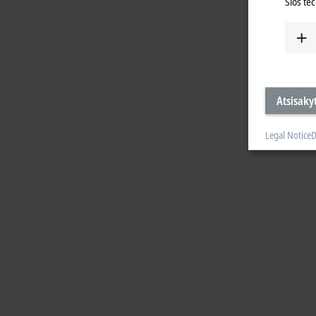
Šios te
Atsisakyt
Legal Notice
D