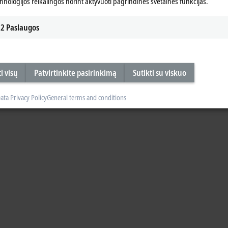
chnologijos reikalingos norint aktyvuoti pagrindines svetainės funkcijas.
2
Paslaugos
i visų
Patvirtinkite pasirinkimą
Sutikti su viskuo
ata Privacy Policy
General terms and conditions