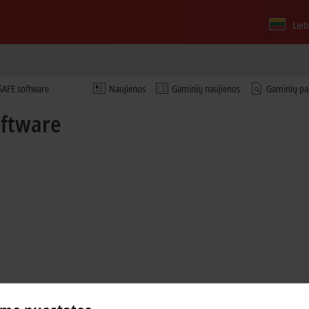
Liet
SAFE software
Naujienos
Gaminių naujienos
Gaminių pa
oftware