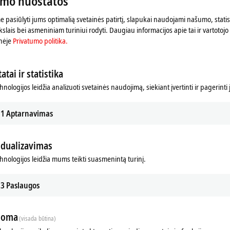
umo nuostatos
 pasiūlyti jums optimalią svetainės patirtį, slapukai naudojami našumo, statist
slais bei asmeniniam turiniui rodyti. Daugiau informacijos apie tai ir vartotojo 
nėje
Privatumo politika.
atai ir statistika
hnologijos leidžia analizuoti svetainės naudojimą, siekiant įvertinti ir pagerinti
1
Aptarnavimas
idualizavimas
chnologijos leidžia mums teikti suasmenintą turinį.
3
Paslaugos
loma
(visada būtina)