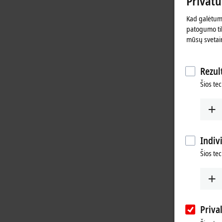
Privat
Kad galėtume
patogumo tik
mūsų svetai
Rezult
Šios tec
Indiv
Šios te
Priva