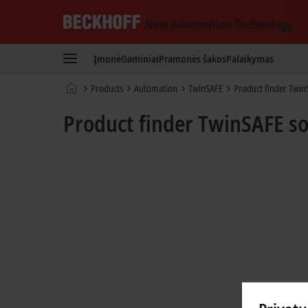
Beckhoff
-
Įmonė
Gaminiai
Pramonės šakos
Palaikymas
New
Automation
Pradinis
Products
Automation
TwinSAFE
Product finder Twin
Technology
puslapis
Product finder TwinSAFE s