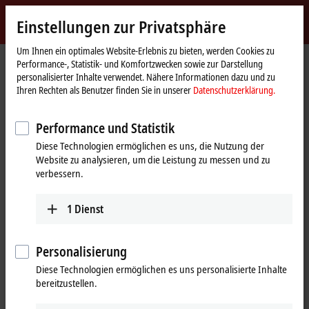
Jetzt anmelden
Einstellungen zur Privatsphäre
myBeckhoff
Beckhoff
-
Um Ihnen ein optimales Website-Erlebnis zu bieten, werden Cookies zu
Performance-, Statistik- und Komfortzwecken sowie zur Darstellung
New
personalisierter Inhalte verwendet. Nähere Informationen dazu und zu
Automation
Startseite
Produkte
Automation
TwinSAFE
Ihren Rechten als Benutzer finden Sie in unserer
Datenschutzerklärung.
Technology
Produktfinder TwinSAFE Software
Performance und Statistik
Produktfinder TwinSAFE Software
Diese Technologien ermöglichen es uns, die Nutzung der
Website zu analysieren, um die Leistung zu messen und zu
Um den Produktfinder zu verwenden, ist es erforderlich, ein Endgerät
verbessern.
mit einem größeren Display zu verwenden.
1
Dienst
Tabellarische Produktübersicht
Nutzen Sie auf Ihrem Mobilgerät den tabellarischen Produktfinder,
Personalisierung
um unser Inhaltsangebot abzurufen.
Diese Technologien ermöglichen es uns personalisierte Inhalte
Tabellarische Produktübersicht
bereitzustellen.