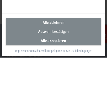
Alle ablehnen
Auswahl bestätigen
Alle akzeptieren
Kontakt
Unternehmenszentrale Österreich
Impressum
Datenschutzerklärung
Allgemeine Geschäftsbedingungen
Beckhoff Automation GmbH
Hauptstraße 11
6706 Bürs
+43 5552 68813-0
info@beckhoff.at
Kontaktinformationen
www.beckhoff.com/de-at/
Newsletter
Seite drucken