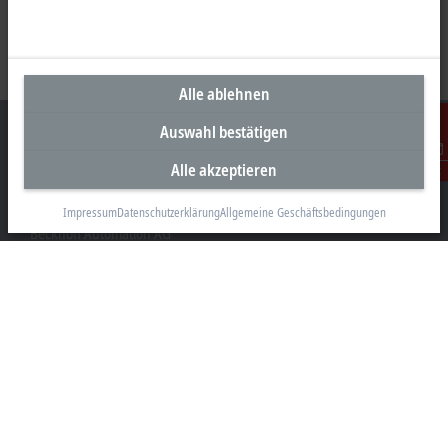
Alle ablehnen
Auswahl bestätigen
Alle akzeptieren
Kontakt
Unternehmenszentrale Schweiz
Impressum
Datenschutzerklärung
Allgemeine Geschäftsbedingungen
Beckhoff Automation AG
Rheinweg 7
8200 Schaffhausen
+41 52 633 40 40
info@beckhoff.ch
Kontaktinformationen
www.beckhoff.com/de-ch/
Newsletter
Seite drucken