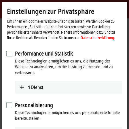
Jetzt anmelden
Einstellungen zur Privatsphäre
myBeckhoff
Beckhoff
-
Um Ihnen ein optimales Website-Erlebnis zu bieten, werden Cookies zu
Performance-, Statistik- und Komfortzwecken sowie zur Darstellung
New
personalisierter Inhalte verwendet. Nähere Informationen dazu und zu
Automation
Startseite
Produkte
Automation
TwinSAFE
Ihren Rechten als Benutzer finden Sie in unserer
Datenschutzerklärung.
Technology
Produktfinder TwinSAFE Software
Performance und Statistik
Produktfinder TwinSAFE Software
Diese Technologien ermöglichen es uns, die Nutzung der
Website zu analysieren, um die Leistung zu messen und zu
Um den Produktfinder zu verwenden, ist es erforderlich, ein Endgerät
verbessern.
mit einem größeren Display zu verwenden.
1
Dienst
Tabellarische Produktübersicht
Nutzen Sie auf Ihrem Mobilgerät den tabellarischen Produktfinder,
Personalisierung
um unser Inhaltsangebot abzurufen.
Diese Technologien ermöglichen es uns personalisierte Inhalte
Tabellarische Produktübersicht
bereitzustellen.