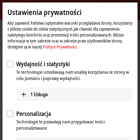
Zaloguj się
Ustawienia prywatności
myBeckhoff
Beckhoff
-
Aby zapewnić Państwu optymalne warunki przeglądania strony, korzystamy
z plików cookie do celów statystycznych jak również dla zapewnienia
New
należytego komfortu oraz prezentacji treści personalizowanych. Bliższe
Automation
Strona
Products
Automation
TwinSAFE
informacje w tym zakresie oraz w zakresie praw użytkowników strony
Technology
główna
Product finder TwinSAFE software
dostępne są w naszej
Polityce Prywatności.
Product finder TwinSAFE software
Wydajność i statystyki
Te technologie umożliwiają nam analizę korzystania ze strony w
The product finder only works on devices with a larger display.
celu pomiaru i poprawy wydajności.
Tabular product overview
1
Usługa
Use the tabular product finder on your mobile device to access our
content.
Personalizacja
Tabular product overview
Technologie te pozwalają nam przygotować treści
personalizowane.