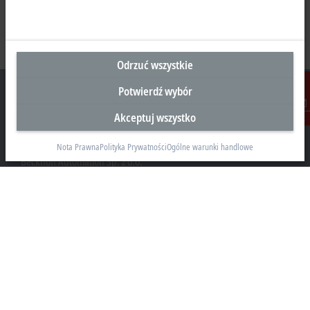
Odrzuć wszystkie
Potwierdź wybór
Akceptuj wszystko
Kontakt
Siedziba Główna Polska
Nota Prawna
Polityka Prywatności
Ogólne warunki handlowe
Beckhoff Automation Sp. z o.o.
Żabieniec, ul. Ruczajowa 15
05-500 Piaseczno
+48 22 750 47 00
info@beckhoff.pl
Dane kontaktowe
www.beckhoff.com/pl-pl/
Newsletter
Drukuj stronę