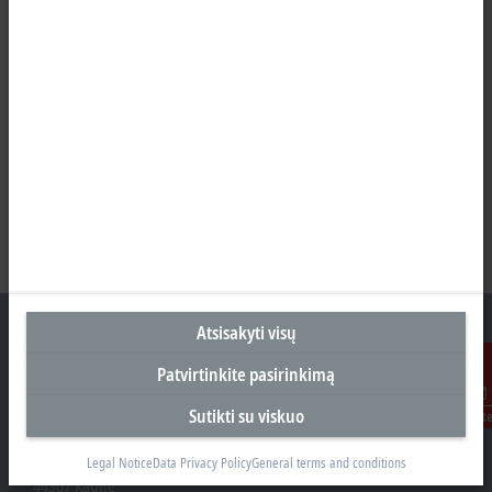
Atsisakyti visų
Patvirtinkite pasirinkimą
Biuras Kaune
Sutikti su viskuo
Susisiekit
Beckhoff Automation OÜ
Karaliaus Mindaugo ave. 38
Legal Notice
Data Privacy Policy
General terms and conditions
44307 Kaune