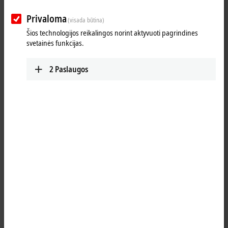
Privaloma
(visada būtina)
Šios technologijos reikalingos norint aktyvuoti pagrindines
svetainės funkcijas.
2
Paslaugos
1
The compact BC9191 room controller has an integrated PLC and the
sensor/actuator interfaces necessary for room automation. This way, it
can be used as an autonomous or local controller. The BC9191 has an
interface for coupling the KL6583 and can therefore transmit and
®
receive EnOcean
wireless telegrams. The K-bus interface makes
extension by the entire range of Bus Terminals possible at any time.
Product status: