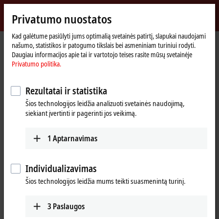
Prisijungti
Privatumo nuostatos
myBeckhoff
Beckhoff
-
Kad galėtume pasiūlyti jums optimalią svetainės patirtį, slapukai naudojami
našumo, statistikos ir patogumo tikslais bei asmeniniam turiniui rodyti.
New
Daugiau informacijos apie tai ir vartotojo teises rasite mūsų svetainėje
Automation
Pradinis
Products
I/O
Bus Terminals
BCxxxx, BXxxxx | Controller
Privatumo politika.
Technology
puslapis
BC9191
Rezultatai ir statistika
BC9191 | Building automation
Šios technologijos leidžia analizuoti svetainės naudojimą,
room controller
siekiant įvertinti ir pagerinti jos veikimą.
1
Aptarnavimas
Individualizavimas
Šios technologijos leidžia mums teikti suasmenintą turinį.
3
Paslaugos