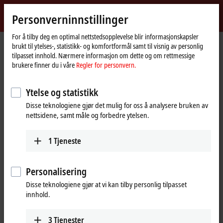
Logg inn
Personverninnstillinger
myBeckhoff
Beckhoff
-
For å tilby deg en optimal nettstedsopplevelse blir informasjonskapsler
brukt til ytelses-, statistikk- og komfortformål samt til visnig av personlig
New
tilpasset innhold. Nærmere informasjon om dette og om rettmessige
Automation
Hjemmeside
Produkter
I/O
Bus Terminals
BCxxxx, BXxxxx | Controller
brukere finner du i våre
Regler for personvern.
Technology
BC9191
Ytelse og statistikk
BC9191 | Building automation
Disse teknologiene gjør det mulig for oss å analysere bruken av
room controller
nettsidene, samt måle og forbedre ytelsen.
1
Tjeneste
Personalisering
Disse teknologiene gjør at vi kan tilby personlig tilpasset
innhold.
3
Tjenester