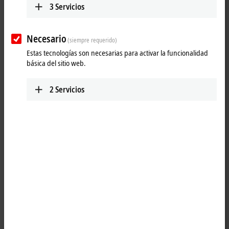
3
Servicios
Necesario
(siempre requerido)
Estas tecnologías son necesarias para activar la funcionalidad
básica del sitio web.
2
Servicios
1
The compact BC9191 room controller has an integrated PLC and the
sensor/actuator interfaces necessary for room automation. This way, it
can be used as an autonomous or local controller. The BC9191 has an
interface for coupling the KL6583 and can therefore transmit and
®
receive EnOcean
wireless telegrams. The K-bus interface makes
extension by the entire range of Bus Terminals possible at any time.
Product status: