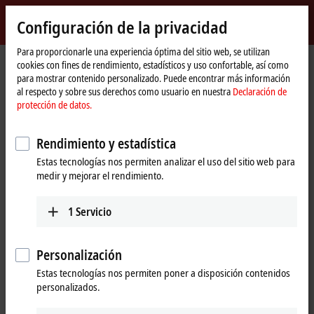
Inicio de sesión
Configuración de la privacidad
myBeckhoff
Beckhoff
-
Para proporcionarle una experiencia óptima del sitio web, se utilizan
cookies con fines de rendimiento, estadísticos y uso confortable, así como
New
para mostrar contenido personalizado. Puede encontrar más información
Automation
Página
Productos
I/O
Bus Terminals
BCxxxx, BXxxxx | Controller
al respecto y sobre sus derechos como usuario en nuestra
Declaración de
Technology
de
BC9191
protección de datos.
inicio
BC9191 | Building automation
Rendimiento y estadística
room controller
Estas tecnologías nos permiten analizar el uso del sitio web para
medir y mejorar el rendimiento.
1
Servicio
Personalización
Estas tecnologías nos permiten poner a disposición contenidos
personalizados.