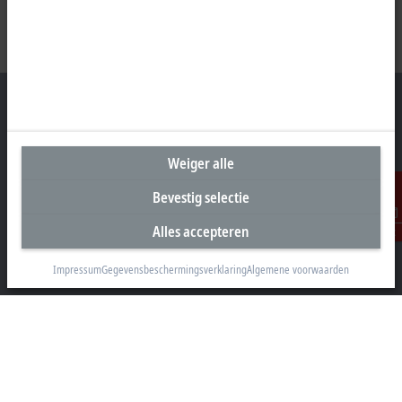
Hoofdkantoor België
Weiger alle
Beckhoff Automation BV
Bevestig selectie
Klaverbladstraat 11.2/2
3560 Lummen
Alles accepteren
Contact
+32 13 2522-00
Impressum
Gegevensbeschermingsverklaring
Algemene voorwaarden
info@beckhoff.be
Contactgegevens
www.beckhoff.com/nl-be/
Newsletter
Pagina afdrukken