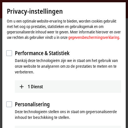
Inloggen
Privacy-instellingen
myBeckhoff
Beckhoff
-
Om u een optimale website-ervaring te bieden, worden cookies gebruikt
met het oog op prestaties, statistieken en gebruiksgemak en om
New
gepersonaliseerde inhoud weer te geven. Meer informatie hierover en over
Automation
startpagina
Bedrijf
Wereldwijde aanwezigheid
China
uw rechten als gebruiker vindt u in onze
gegevensbeschermingsverklaring.
Technology
Sales office Kunming
Performance & Statistiek
Sales office Kunming, China
Dankzij deze technologieën zijn we in staat om het gebruik van
onze website te analyseren om zo de prestaties te meten en te
verbeteren.
Adres en contact
Sales office Kunming
Training
1
Dienst
Beckhoff Automation Company
+86 21 5677 4765
Ltd.
+86 21 6631 5696
Room 3503-2, Building 269,
Personalisering
training@beckhoff.com.cn
Tongde Kunming Square
Deze technologieën stellen ons in staat om gepersonaliseerde
No. 926 Beijing Road, Panlong
inhoud ter beschikking te stellen.
District
Kunming
,
650224