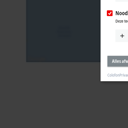
Noodz
Deze te
Alles af
Colofon
Priva