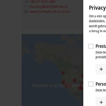
+86 871 6321 1889
Privacy
kunming@beckhoff.com.cn
www.beckhoff.com.cn/zh-cn/
Om u een opt
doeleinden,
wordt gebrui
u terug in o
Presta
Deze te
prestat
Perso
Wanneer u op 'Accepteren' klikt, tonen w
Deze te