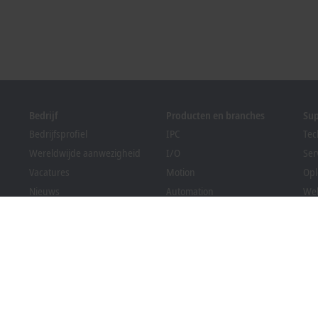
Bedrijf
Producten en branches
Su
Bedrijfsprofiel
IPC
Tec
Wereldwijde aanwezigheid
I/O
Ser
Vacatures
Motion
Opl
Nieuws
Automation
We
PC Control magazine
MX-System
Sol
Evenementen en data
Vision
Bec
Klokkenluidersregeling
Branches
Dow
Verpakkingsregelgeving