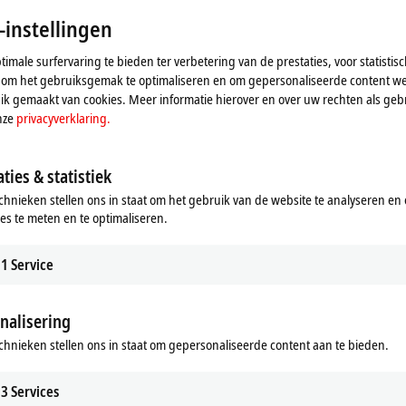
Floor 2
Shangh
-instellingen
China
imale surfervaring te bieden ter verbetering van de prestaties, voor statistis
+86
 om het gebruiksgemak te optimaliseren en om gepersonaliseerde content we
ser
k gemaakt van cookies. Meer informatie hierover en over uw rechten als gebr
nze
privacyverklaring.
ties & statistiek
chnieken stellen ons in staat om het gebruik van de website te analyseren en
ies te meten en te optimaliseren.
1
Service
nalisering
ij de kaart en passen we de privacy-instellingen aan, hie
chnieken stellen ons in staat om gepersonaliseerde content aan te bieden.
geladen. Raadpleeg hier onze
privacyverklaring.
3
Services
Aanvaarden