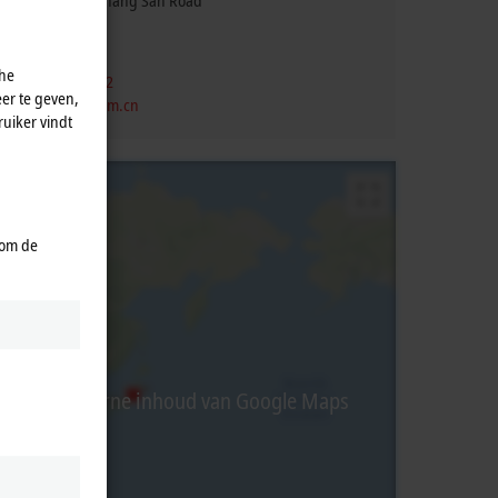
, Lane 171, Jiangchang San Road
ai
,
200436
che
 21 6250 7207-862
er te geven,
vice@beckhoff.com.cn
uiker vindt
 om de
rbij wordt externe inhoud van Google Maps