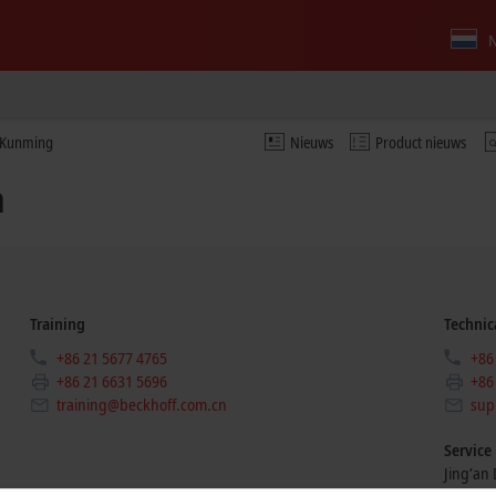
N
e Kunming
Nieuws
Product nieuws
a
Training
Technic
+86 21 5677 4765
+86
+86 21 6631 5696
+86
training@beckhoff.com.cn
sup
Service
Jing’an D