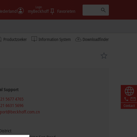
Login
ederland
myBeckhoff
Favorieten
Productzoeker
Information System
Downloadfinder
al Support
 21 5677 4765
 21 6631 5696
Contact
port@beckhoff.com.cn
istrict