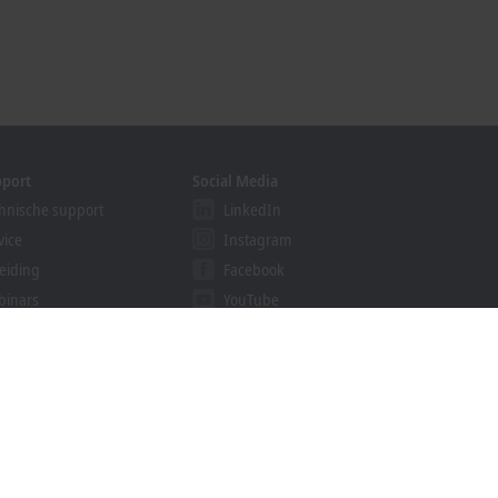
pport
Social Media
hnische support
LinkedIn
vice
Instagram
eiding
Facebook
binars
YouTube
ution Provider Program
khoff Information System
nloadfinder