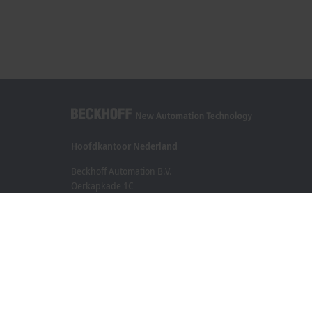
Hoofdkantoor Nederland
Beckhoff Automation B.V.
Oerkapkade 1C
2031 EN Haarlem
+31 23 51851-40
sales@beckhoff.nl
Contact informatie
www.beckhoff.com/nl-nl/
Nieuwsbrief