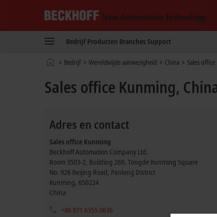
Beckhoff
-
Bedrijf
Producten
Branches
Support
New
Automation
Home
Bedrijf
Wereldwijde aanwezigheid
China
Sales offic
Technology
page
Sales office Kunming, Chin
Adres en contact
Sales office Kunming
Beckhoff Automation Company Ltd.
Room 3503-2, Building 269, Tongde Kunming Square
No. 926 Beijing Road, Panlong District
Kunming
,
650224
China
+86 871 6355 0636