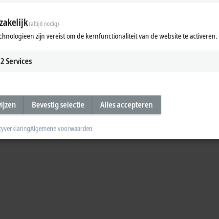
akelijk
(altijd nodig)
chnologieën zijn vereist om de kernfunctionaliteit van de website te activeren.
2
Services
wijzen
Bevestig selectie
Alles accepteren
cyverklaring
Algemene voorwaarden