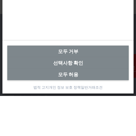
본사 대한민국
모두 거부
Beckhoff Automation Co., Ltd.
대륭테크노타운 3차 12층
선택사항 확인
가산디지털2로 115
08505 금천구, 서울특별시
모두 허용
연락처
+82 2 2107-3242
법적 고지
개인 정보 보호 정책
일반거래조건
+82 2 2107-3969
info-kr@beckhoff.com
연락처 정보
www.beckhoff.com/ko-kr/
뉴스레터
인쇄 페이지