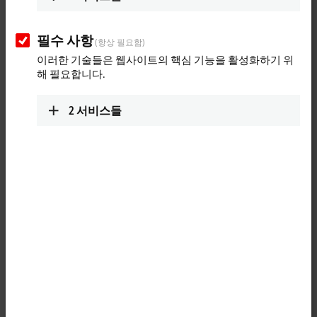
+86 871 6355 0636
+86 871 6321 1889
필수 사항
(항상 필요함)
kunming@beckhoff.com.cn
이러한 기술들은 웹사이트의 핵심 기능을 활성화하기 위
www.beckhoff.com.cn/zh-
해 필요합니다.
cn/
2
서비스들
Technical Support
+86 21 5677 4765
+86 21 6631 5696
support@beckhoff.com.cn
Service
Jing’an District
Floor 2, Lane 171, Jiangchang San Road
Shanghai
,
200436
China
+86 21 6250 7207-862
service@beckhoff.com.cn