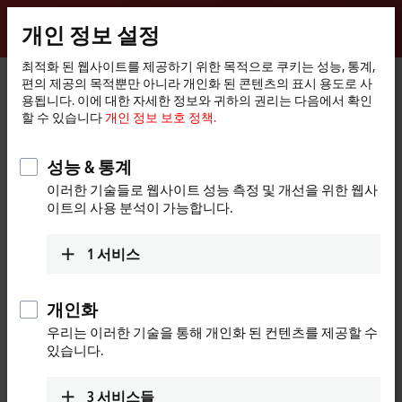
로그인
개인 정보 설정
myBeckhoff
Beckhoff
-
최적화 된 웹사이트를 제공하기 위한 목적으로 쿠키는 성능, 통계,
편의 제공의 목적뿐만 아니라 개인화 된 콘텐츠의 표시 용도로 사
New
용됩니다. 이에 대한 자세한 정보와 귀하의 권리는 다음에서 확인
Automation
홈
회사
세계적 입지
China
Sales office Kunming
할 수 있습니다
개인 정보 보호 정책.
Technology
페
이
Sales office Kunming, China
지
성능 & 통계
이러한 기술들로 웹사이트 성능 측정 및 개선을 위한 웹사
이트의 사용 분석이 가능합니다.
주소 및 연락처
Sales office Kunming
Training
1
서비스
Beckhoff Automation Company
+86 21 5677 4765
Ltd.
+86 21 6631 5696
Room 3503-2, Building 269,
개인화
training@beckhoff.com.cn
Tongde Kunming Square
우리는 이러한 기술을 통해 개인화 된 컨텐츠를 제공할 수
No. 926 Beijing Road, Panlong
있습니다.
District
Kunming
,
650224
China
3
서비스들