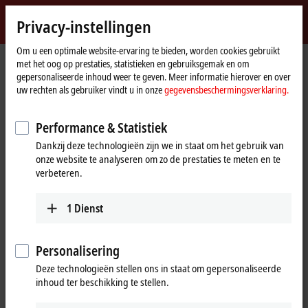
Inloggen
Privacy-instellingen
myBeckhoff
Beckhoff
-
Om u een optimale website-ervaring te bieden, worden cookies gebruikt
met het oog op prestaties, statistieken en gebruiksgemak en om
New
gepersonaliseerde inhoud weer te geven. Meer informatie hierover en over
Automation
startpagina
Bedrijf
News
uw rechten als gebruiker vindt u in onze
gegevensbeschermingsverklaring.
Technology
The MX-System: Schirmer is a Beckhoff system customer
Performance & Statistiek
Dankzij deze technologieën zijn we in staat om het gebruik van
Als u "Accepteren" klikt, verschijnt de video en passen wij uw
onze website te analyseren om zo de prestaties te meten en te
privacy-instelling aan. Daarbij wordt externe inhoud van Vimeo
verbeteren.
geladen. Raadpleeg hier onze
gegevensbeschermingsverklaring.
1
Dienst
Aanvaarden
Personalisering
Deze technologieën stellen ons in staat om gepersonaliseerde
inhoud ter beschikking te stellen.
Apr 24, 2024