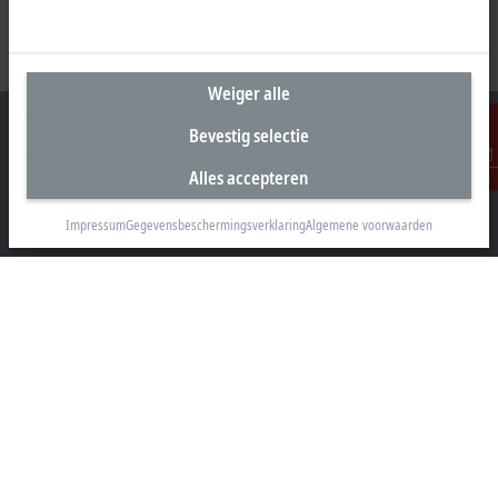
Weiger alle
Bevestig selectie
Alles accepteren
Contact
Hoofdkantoor België
Impressum
Gegevensbeschermingsverklaring
Algemene voorwaarden
Beckhoff Automation BV
Klaverbladstraat 11.2/2
3560 Lummen
+32 13 2522-00
info@beckhoff.be
Contactgegevens
www.beckhoff.com/nl-be/
Newsletter
Pagina afdrukken